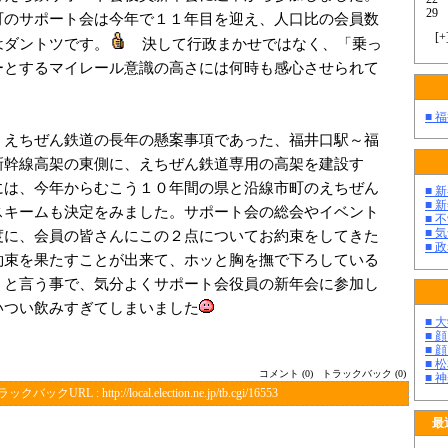
29
町のサポート会は今年で１１年目を迎え、人口比の会員数
[
+
はダントツです。
決して行政まかせではなく、「乗っ
ーとするマイレール意識の高さには何時も感心させられて
■ 
えちぜん鉄道の長年の懸案事項であった、福井口駅～福
新幹線高架の東側に、えちぜん鉄道専用の高架を建設す
には、今年からむこう１０年間の県と沿線市町のえちぜん
■ 
■ 
スキームも決定をみました。サポート会の総会やイベント
■ 
■ 
度に、会員の皆さんにこの２点についてお約束をしてきた
■ 
約束を果たすことが出来て、ホッと胸を撫で下ろしている
・と言う事で、気分よくサポート会役員の新年会に参加し
いつい飲みすぎてしまいました
■ 
■ 
■ 
■ 
コメント (0)
トラックバック (0)
■ 
ラックバックURL :
http://local.election.ne.jp/tb.cgi/16553
最