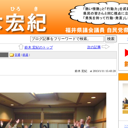
次の記事
鈴木 宏紀のトップ
交通
|
鉄道
|
鈴木 宏紀
at 2013/1/11 15:43:20
>