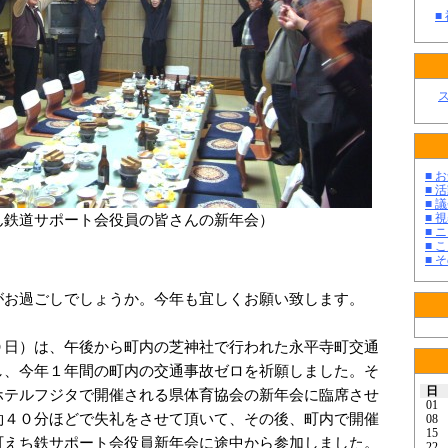
■
■ お
■ 活
■ 議
■ 
ん鉄道サポート会役員の皆さんの新年会）
■ 
■ 
■ そ
お過ごしでしょうか。今年も宜しくお願い致します。
日）は、午後から町内の芝神社で行われた永平寺町交通
し、今年１年間の町内の交通事故ゼロを祈願しました。そ
日
ホテルフジタで開催される県体育協会の新年会に臨席させ
01
約４０分ほどで失礼をさせて頂いて、その後、町内で開催
08
15
町えち鉄サポート会役員新年会に途中から参加しました。
22