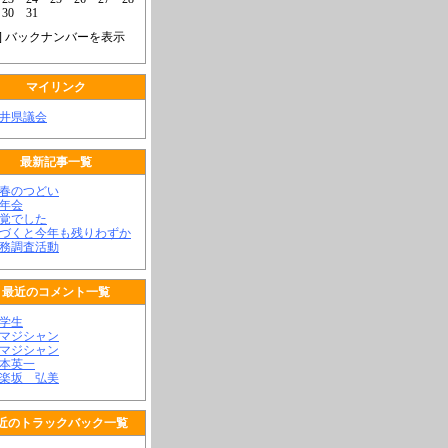
30
31
] バックナンバーを表示
マイリンク
福井県議会
最新記事一覧
新春のつどい
新年会
不覚でした
気づくと今年も残りわずか
政務調査活動
最近のコメント一覧
大学生
顔マジシャン
顔マジシャン
松本英一
神楽坂 弘美
近のトラックバック一覧