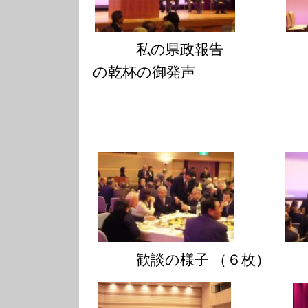
私の県政報告 今
の乾杯の御発声
歓談の様子 （６枚）