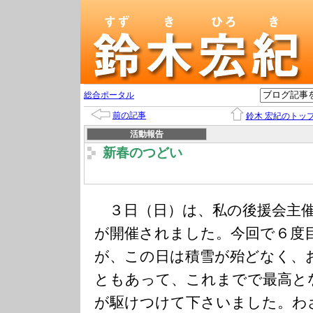
総合ポータル
前の記事
鈴木 宏紀のトッ
活動報告
新春のつどい
３日（日）は、私の後援会主催
が開催されました。今回で６度
が、この日は積雪が殆どなく、
ともあって、これまでで最高と
が駆けつけて下さいました。わ