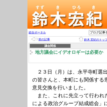
総合ポータル
前の記事
鈴木 宏紀のトッ
議会関係
地方議会にイデオロギーは必要か
２３日（月）は、永平寺町選出
の皆さんと、本町にも関係する
意見交換を行いました。
また、これに先立って行われ
による政治グループ結成総会」