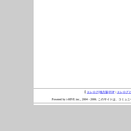
【
エレログ(地方版)TOP
|
エレログ
Powered by i-HIVE inc., 2004 - 2006. このサイトは