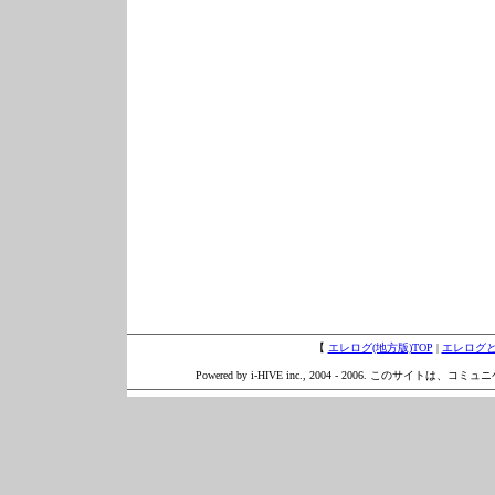
【
エレログ(地方版)TOP
|
エレログ
Powered by i-HIVE inc., 2004 - 2006. このサイトは