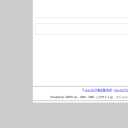
【
エレログ(地方版)TOP
|
エレログ
Powered by i-HIVE inc., 2004 - 2006. このサイトは