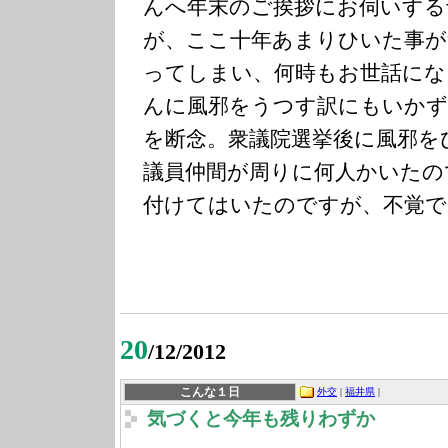
んへ年末のご挨拶にお伺いする
が、ここ十年あまりひいた事が
ってしまい、何時もお世話にな
んに風邪をうつす訳にもいかず
を断念。衆議院選挙後に風邪を
議員仲間が周りに何人かいたの
付けてはいたのですが、不覚で
20
/12/2012
こんな１日
外交
|
福井県
|
気づくと今年も残りわずか