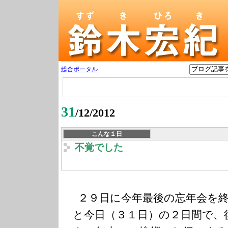
総合ポータル
31
/12/2012
こんな１日
不覚でした
２９日に今年最後の忘年会を終
と今日（３１日）の２日間で、