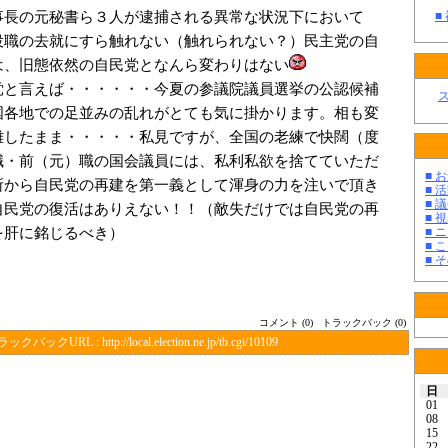
長の元秘書ら３人が逮捕される異常な状況下において
■
役職の去就にすら触れない（触れられない？）民主党の自
は、旧態依然の自民党となんら変わりはない
と言えば・・・・・・今夏の参議院議員選挙の公認候補
国各地での足並みの乱れがとても気に掛かります。相も変
離したまま・・・・・私見ですが、全国の老練で快闊（度
職・前（元）職の国会議員には、私利私欲を捨てていただ
■ お
所から自民党の再建を第一義として渾身の力を注いで頂き
■ 活
■ 議
自民党の復活はありえない！！（敵失だけでは自民党の再
■ 
を肝に銘じるべき）
■ 
■ 
■ そ
コメント (0)
トラックバック (0)
ラックバックURL :
http://local.election.ne.jp/tb.cgi/10109
日
01
08
15
22