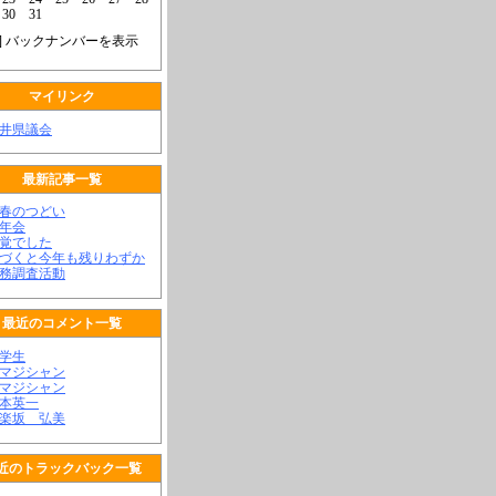
30
31
] バックナンバーを表示
マイリンク
福井県議会
最新記事一覧
新春のつどい
新年会
不覚でした
気づくと今年も残りわずか
政務調査活動
最近のコメント一覧
大学生
顔マジシャン
顔マジシャン
松本英一
神楽坂 弘美
近のトラックバック一覧