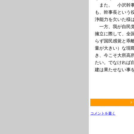
また、 小沢幹事
も、幹事長という
浄能力を欠いた様
一方、我が自民党
擁立に際して、全
らず国民感覚と乖
量が大きい）な現
き、今こそ大所高
たい。でなければ
建は果たせない事
ト
コメントを書く