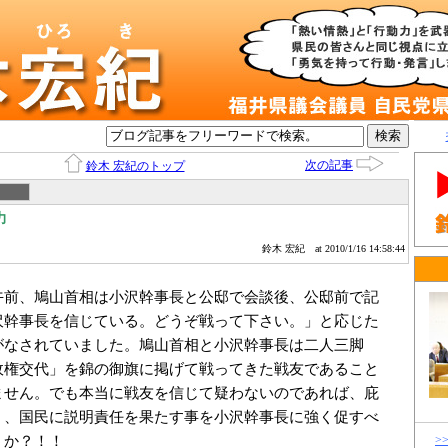
次の記事
鈴木 宏紀のトップ
力
鈴木 宏紀
at 2010/1/16 14:58:44
前、鳩山首相は小沢幹事長と公邸で会談後、公邸前で記
沢幹事長を信じている。どうぞ戦って下さい。」と応じた
がなされていました。鳩山首相と小沢幹事長は二人三脚
政権交代」を錦の御旗に掲げて戦ってきた戦友であること
ません。でも本当に戦友を信じて疑わないのであれば、庇
く、国民に説明責任を果たす事を小沢幹事長に強く促すべ
うか？！！
>