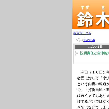
総合ポータル
前の記事
こんな１日
説明責任と自浄能
今日（１６日）午
者団に対して「小
という内容の報道
で、「打倒自民・
は言うまでもあり
護するだけではな
きではないでしょ