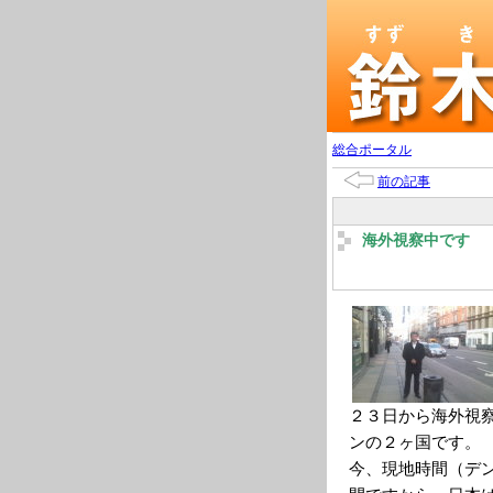
総合ポータル
前の記事
海外視察中です
２３日から海外視
ンの２ヶ国です。
今、現地時間（デ