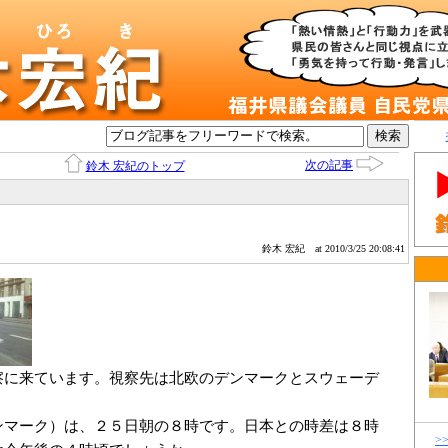
次の記事
鈴木 宏紀のトップ
鈴木 宏紀
at 2010/3/25 20:08:41
察に来ています。視察先は北欧のデンマークとスウェーデ
ンマーク）は、２５日朝の８時です。日本との時差は８時
>