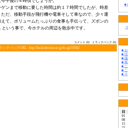
は今午後の４時頃でしょうか。
■
ーゲンまで移動に要した時間は約１７時間でしたが、時差
。ただ、移動手段が飛行機や電車そして車なので、少々運
加えて、ボリュームたっぷりの食事も手伝って、ズボンの
… という事で、今ホテルの周辺を散歩中です。
コメント (0)
トラックバック (0)
ラックバックURL :
http://local.election.ne.jp/tb.cgi/10502
■ お
■ 活
■ 議
■ 
■ 
■ 
■ そ
日
01
08
15
22