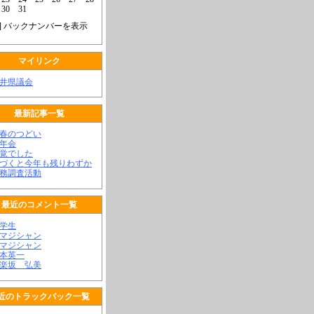
30
31
] バックナンバーを表示
マイリンク
福井県議会
最新記事一覧
新春のつどい
新年会
不覚でした
気づくと今年も残りわずか
政務調査活動
最近のコメント一覧
大学生
顔マジシャン
顔マジシャン
松本英一
神楽坂 弘美
近のトラックバック一覧