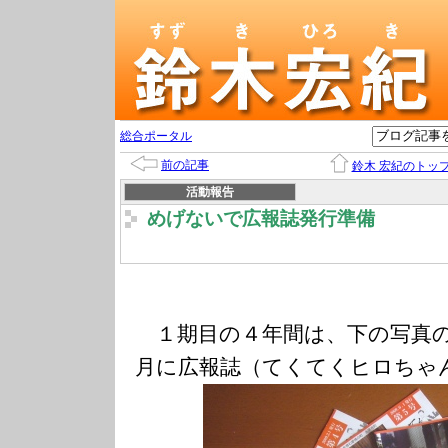
総合ポータル
前の記事
鈴木 宏紀のトッ
活動報告
めげないで広報誌発行準備
１期目の４年間は、下の写真の
月に広報誌（てくてくヒロちゃ