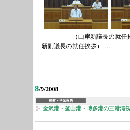
（山岸新議長の就任
新副議長の就任挨拶） …
8
/9/2008
視察・学習報告
金沢港・釜山港・博多港の三港湾