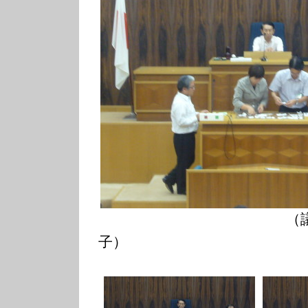
（議長選挙の
子）