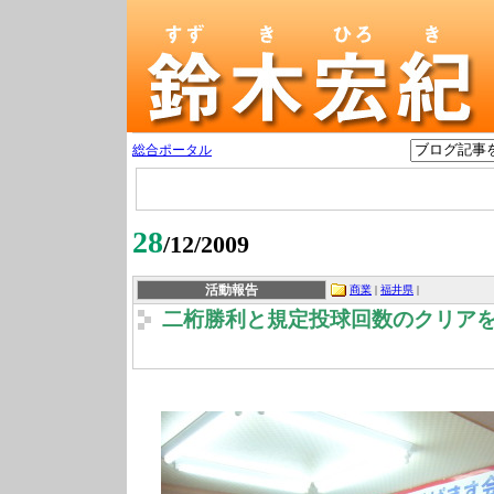
総合ポータル
28
/12/2009
活動報告
商業
|
福井県
|
二桁勝利と規定投球回数のクリア