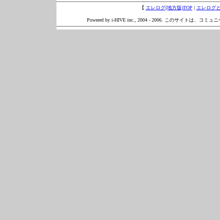
【
エレログ(地方版)TOP
|
エレログ
Powered by i-HIVE inc., 2004 - 2006. このサイトは