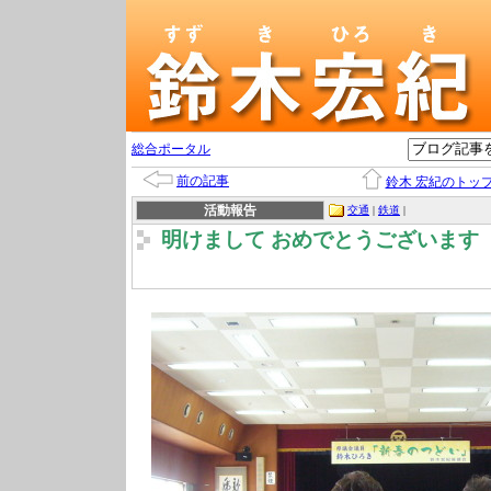
総合ポータル
前の記事
鈴木 宏紀のトッ
活動報告
交通
|
鉄道
|
明けまして おめでとうございます