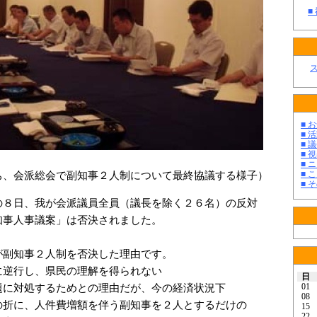
■
■ お
■ 活
■ 議
■ 
■ 
■ 
、会派総会で副知事２人制について最終協議する様子）
■ そ
８日、我が会派議員全員（議長を除く２６名）の反対
知事人事議案」は否決されました。
副知事２人制を否決した理由です。
逆行し、県民の理解を得られない
日
01
に対処するためとの理由だが、今の経済状況下
08
、人件費増額を伴う副知事を２人とするだけの
15
22