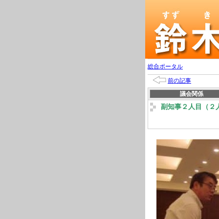
総合ポータル
前の記事
議会関係
副知事２人目（２