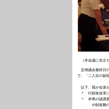
（本会議に先立ち
定例議会最終日の
で、「二人目の副
以下、我が会派が
＊ 行財政改革に
＊ 本県の諸課題
や財政難の折に