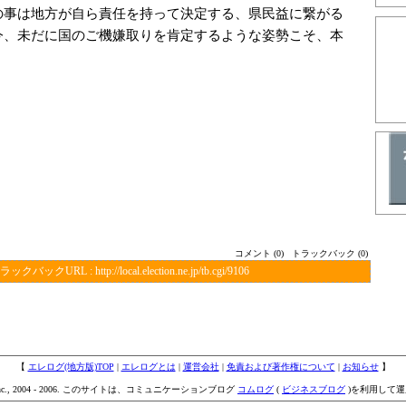
の事は地方が自ら責任を持って決定する、県民益に繋がる
今、未だに国のご機嫌取りを肯定するような姿勢こそ、本
コメント (0)
トラックバック (0)
ラックバックURL :
http://local.election.ne.jp/tb.cgi/9106
【
エレログ(地方版)TOP
|
エレログとは
|
運営会社
|
免責および著作権について
|
お知らせ
】
IVE inc., 2004 - 2006. このサイトは、コミュニケーションブログ
コムログ
(
ビジネスブログ
)を利用して