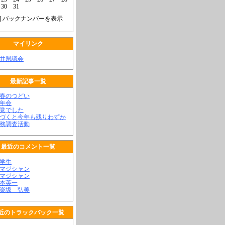
30
31
] バックナンバーを表示
マイリンク
福井県議会
最新記事一覧
新春のつどい
新年会
不覚でした
気づくと今年も残りわずか
政務調査活動
最近のコメント一覧
大学生
顔マジシャン
顔マジシャン
松本英一
神楽坂 弘美
近のトラックバック一覧