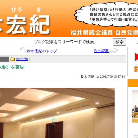
次の記事
鈴木 宏紀のトップ
地方分権
|
人制）を否決
鈴木 宏紀
at 2009/7/09 08:57:34
>