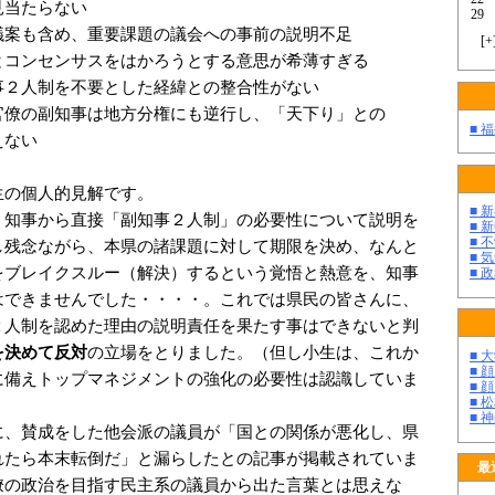
たらない
29
案も含め、重要課題の議会への事前の説明不足
[
+
ンセンサスをはかろうとする意思が希薄すぎる
２人制を不要とした経緯との整合性がない
僚の副知事は地方分権にも逆行し、「天下り」との
■ 
ない
の個人的見解です。
■ 
知事から直接「副知事２人制」の必要性について説明を
■ 
■ 
し残念ながら、本県の諸課題に対して期限を決め、なんと
■ 
をブレイクスルー（解決）するという覚悟と熱意を、知事
■ 
はできませんでした・・・・。これでは県民の皆さんに、
２人制を認めた理由の説明責任を果たす事はできないと判
を決めて反対
の立場をとりました。（但し小生は、これか
■ 
■ 
に備えトップマネジメントの強化の必要性は認識していま
■ 
■ 
■ 
、賛成をした他会派の議員が「国との関係が悪化し、県
れたら本末転倒だ」と漏らしたとの記事が掲載されていま
最
僚の政治を目指す民主系の議員から出た言葉とは思えな