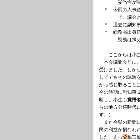
妥当性が見当
＊ 今回の人事議
で、議会とコ
＊ 過去に副知事
＊ 総務省出身官
疑義は拭え
ここからは小生
本会議開会前に、
受けました。しか
してでもその課題
から感じ取ること
今の時期に副知事
断し、小生も
覚悟
らの地方分権時代
す。）
また今朝の新聞に
民の利益が損なわ
した。えっ
脱官