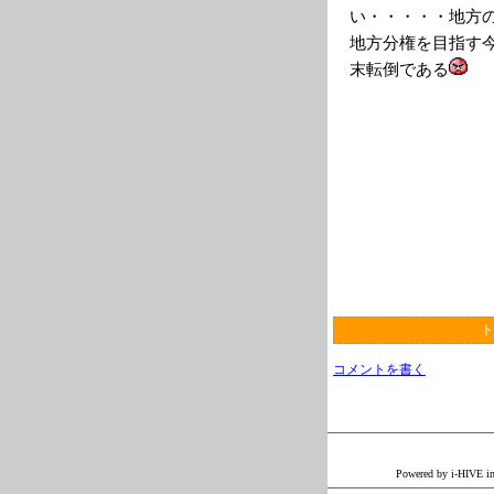
い・・・・・地方
地方分権を目指す
末転倒である
ト
コメントを書く
Powered by i-H