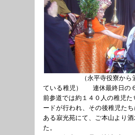
（永平寺役寮から酒水
ている稚児） 連休最終日の
前参道では約１４０人の稚児た
ードが行われ、その後稚児たち
ある寂光苑にて、ご本山より酒
た。