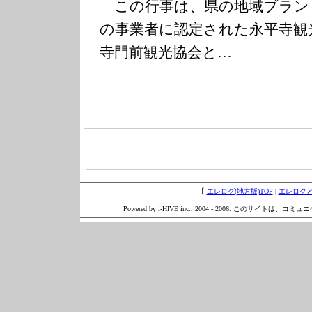
この行事は、県の地域ブラン
の事業者に認定された永平寺観
寺門前観光協会と…
【
エレログ(地方版)TOP
|
エレログ
Powered by i-HIVE inc., 2004 - 2006. このサイトは