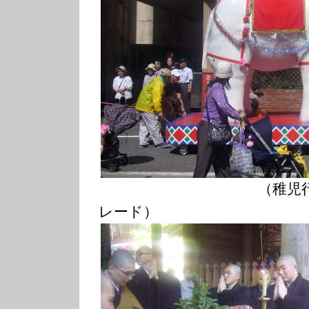
（稚児行列と白
レード）