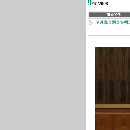
9
/10/2008
議会関係
９月議会閉会を明