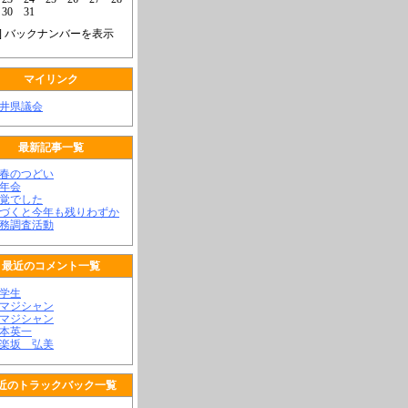
30
31
] バックナンバーを表示
マイリンク
福井県議会
最新記事一覧
新春のつどい
新年会
不覚でした
気づくと今年も残りわずか
政務調査活動
最近のコメント一覧
大学生
顔マジシャン
顔マジシャン
松本英一
神楽坂 弘美
近のトラックバック一覧