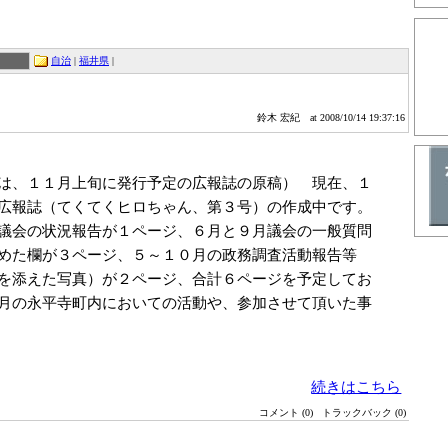
自治
|
福井県
|
鈴木 宏紀
at 2008/10/14 19:37:16
１月上旬に発行予定の広報誌の原稿） 現在、１
広報誌（てくてくヒロちゃん、第３号）の作成中です。
議会の状況報告が１ページ、６月と９月議会の一般質問
めた欄が３ページ、５～１０月の政務調査活動報告等
を添えた写真）が２ページ、合計６ページを予定してお
月の永平寺町内においての活動や、参加させて頂いた事
続きはこちら
コメント (0)
トラックバック (0)