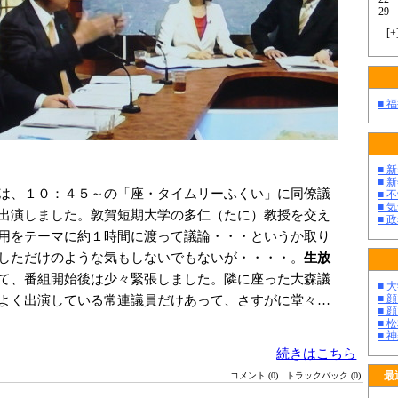
29
[
+
■ 
■ 
■ 
は、１０：４５～の「座・タイムリーふくい」に同僚議
■ 
■ 
出演しました。敦賀短期大学の多仁（たに）教授を交え
■ 
用をテーマに約１時間に渡って議論・・・というか取り
しただけのような気もしないでもないが・・・・。
生放
て、番組開始後は少々緊張しました。隣に座った大森議
■ 
よく出演している常連議員だけあって、さすがに堂々…
■ 
■ 
■ 
■ 
続きはこちら
最
コメント (0)
トラックバック (0)