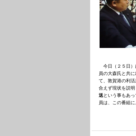
今日（２５日）
員の大森氏と共に
て、敦賀港の利活
合えず現状を説明
送
という事もあっ
員は、この番組に