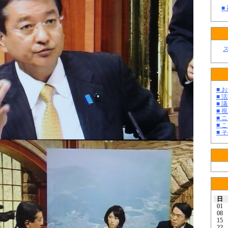
■
■ お
■ 活
■ 議
■ 
■ 
■ 
■ そ
日
01
08
15
22