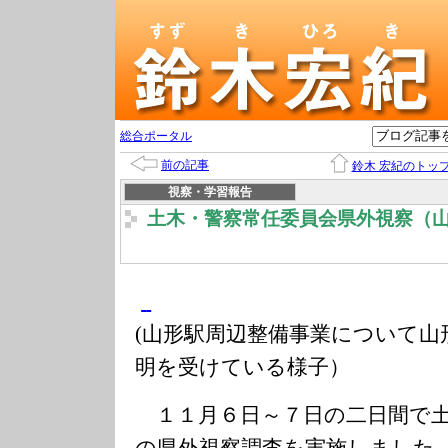
総合ポータル
前の記事
鈴木 宏紀のトッ
視察・学習報告
土木・警察常任委員会県外視察（
(山形駅周辺整備事業について山
明を受けている様子）
１１月６日～７日の二日間で土