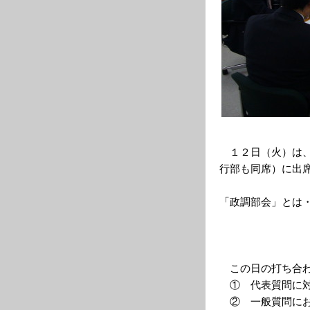
（正副政
１２日（火）は、
行部も同席）に出
「政調部会」とは
成に当たり
の検討
この日の打ち合わ
① 代表質問に対
② 一般質問にお