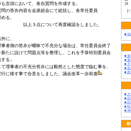
念頭において、各自質問を作成する。
29
問の答弁内容を会派総会にて総括し、各常任委員
[
+
める。
について再度確認をしました。
■ 
以外に、
事者側の答弁が曖昧で不充分な場合は、常任委員会終了
を新たに設けて問題点等を整理し、これを予算特別委員会
■ 
括する」
■ 
■ 
て理事者の不充分答弁には毅然とした態度で臨む事を、
■ 
■ 
実行に移す事で合意をしました。議会改革一歩前進
■ 
■ 
■ 
■ 
■ 
最