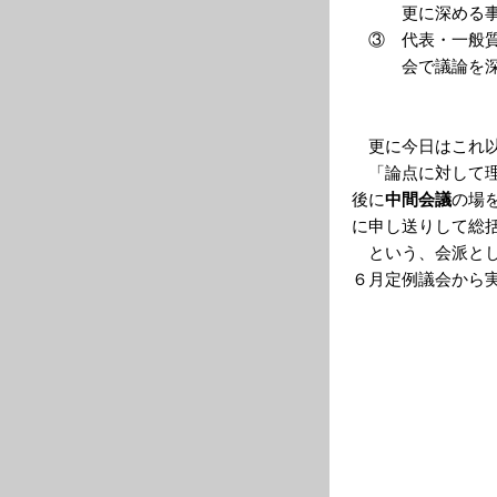
更に深める事も
③ 代表・一般質
会で議論を深
以上３点
更に今日はこれ
「論点に対して理
後に
中間会議
の場
に申し送りして総
という、会派とし
６月定例議会から