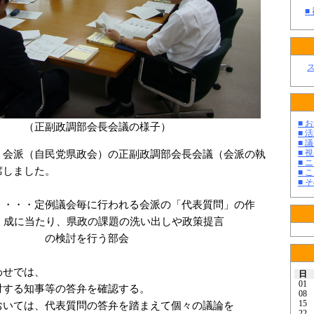
■
■ お
調部会長会議の様子）
■ 活
■ 議
■ 
会派（自民党県政会）の正副政調部会長会議（会派の執
■ 
席しました。
■ 
■ そ
・・・・定例議会毎に行われる会派の「代表質問」の作
、県政の課題の洗い出しや政策提言
を行う部会
せでは、
日
01
する知事等の答弁を確認する。
08
15
いては、代表質問の答弁を踏まえて個々の議論を
22