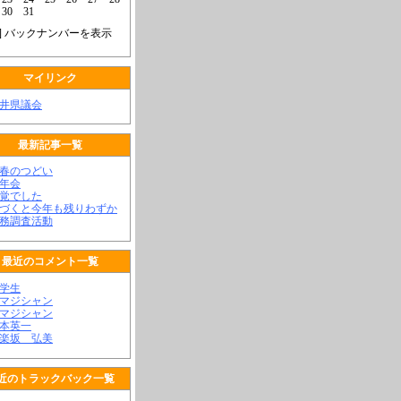
30
31
] バックナンバーを表示
マイリンク
福井県議会
最新記事一覧
新春のつどい
新年会
不覚でした
気づくと今年も残りわずか
政務調査活動
最近のコメント一覧
大学生
顔マジシャン
顔マジシャン
松本英一
神楽坂 弘美
近のトラックバック一覧