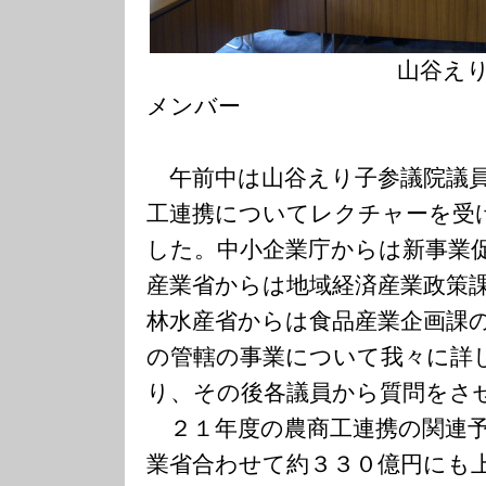
山谷えり子参議院
メンバー
午前中は山谷えり子参議院議員
工連携についてレクチャーを受
した。中小企業庁からは新事業
産業省からは地域経済産業政策
林水産省からは食品産業企画課
の管轄の事業について我々に詳
り、その後各議員から質問をさ
２１年度の農商工連携の関連予
業省合わせて約３３０億円にも