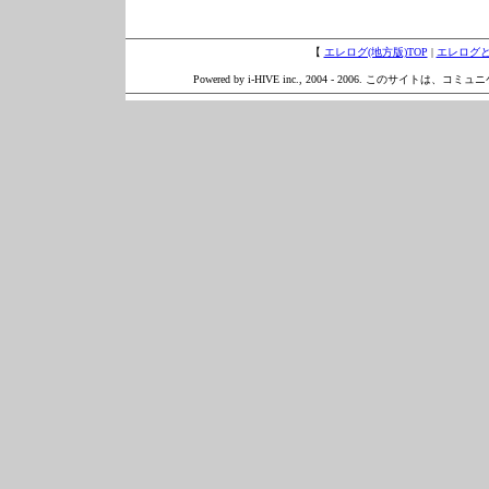
【
エレログ(地方版)TOP
|
エレログ
Powered by i-HIVE inc., 2004 - 2006. このサイトは