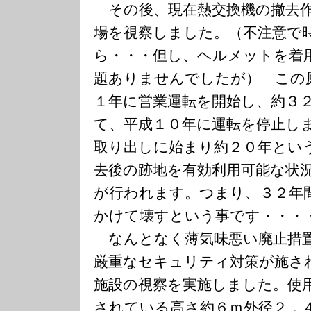
その後、現在熱交換機の撤去作
場を視察しました。（不注意で
ら・・・但し、ヘルメットを着
題ありませんでしたが） この
１年に営業運転を開始し、約３
て、平成１０年に運転を停止し
取り出しに始まり約２０年とい
去後の跡地を有効利用可能な状
が行われます。つまり、３２年
かけて壊すという事です・・・
なんとなく薄気味悪い廃止措置
厳重なセキュリティ対策が施さ
施設の視察を実施しました。使
されている高さ約６ｍ外径２．