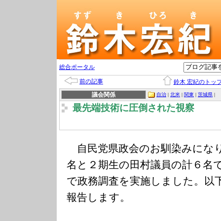
総合ポータル
前の記事
鈴木 宏紀のトッ
議会関係
自治
|
北米
|
関東
|
茨城県
|
最先端技術に圧倒された視察
自民党県政会のお馴染みになり
名と２期生の田村議員の計６名
で政務調査を実施しました。以
報告します。