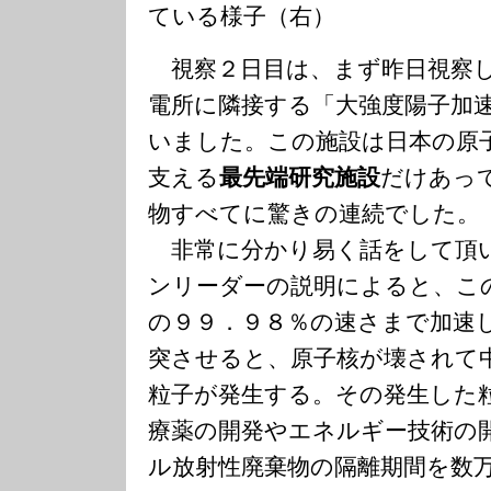
ている様子（右）
視察２日目は、まず昨日視察し
電所に隣接する「大強度陽子加
いました。この施設は日本の原
支える
最先端研究施設
だけあっ
物すべてに驚きの連続でした。
非常に分かり易く話をして頂
ンリーダーの説明によると、こ
の９９．９８％の速さまで加速
突させると、原子核が壊されて
粒子が発生する。その発生した
療薬の開発やエネルギー技術の
ル放射性廃棄物の隔離期間を数