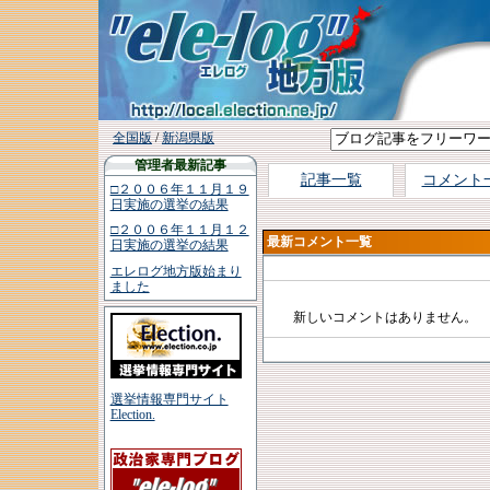
全国版
/
新潟県版
管理者最新記事
記事一覧
コメント
□２００６年１１月１９
日実施の選挙の結果
□２００６年１１月１２
最新コメント一覧
日実施の選挙の結果
エレログ地方版始まり
ました
新しいコメントはありません。
選挙情報専門サイト
Election.