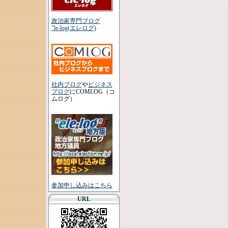
政治家専門ブログ
"le-log(エレログ)
社内ブログ
や
ビジネス
ブログ
にCOMLOG（コ
ムログ）
参加申し込みはこちら
URL