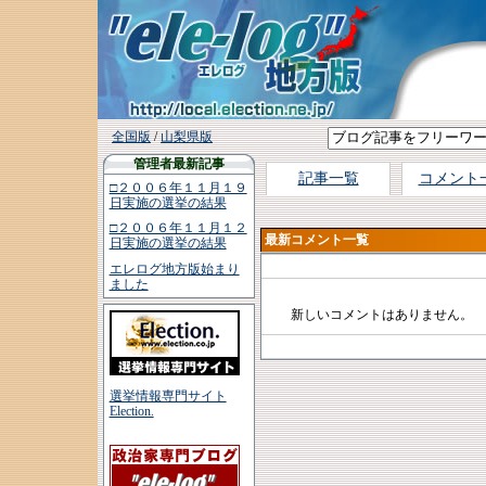
全国版
/
山梨県版
管理者最新記事
記事一覧
コメント
□２００６年１１月１９
日実施の選挙の結果
□２００６年１１月１２
最新コメント一覧
日実施の選挙の結果
エレログ地方版始まり
ました
新しいコメントはありません。
選挙情報専門サイト
Election.