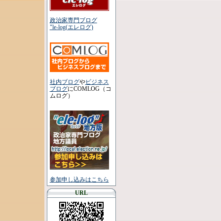
政治家専門ブログ
"le-log(エレログ)
社内ブログ
や
ビジネス
ブログ
にCOMLOG（コ
ムログ）
参加申し込みはこちら
URL