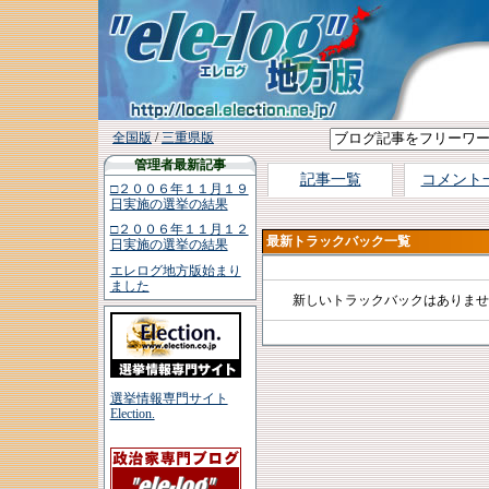
全国版
/
三重県版
管理者最新記事
記事一覧
コメント
□２００６年１１月１９
日実施の選挙の結果
□２００６年１１月１２
最新トラックバック一覧
日実施の選挙の結果
エレログ地方版始まり
ました
新しいトラックバックはありませ
選挙情報専門サイト
Election.