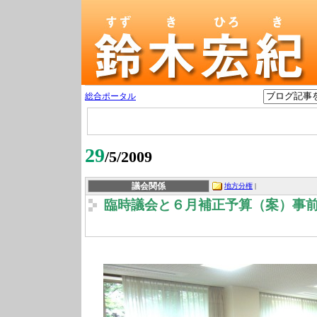
総合ポータル
29
/5/2009
議会関係
地方分権
|
臨時議会と６月補正予算（案）事