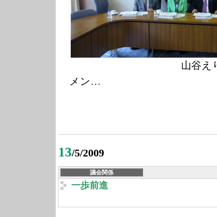
山谷えり子参議
メン…
13
/5/2009
議会関係
一歩前進