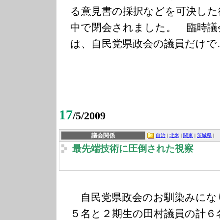
る意見書の採択などを可決した
中で閉会されました。 臨時議
は、自民党県政会の議員だけで
17
/5/2009
議会関係
自治
|
北米
|
関東
|
茨城県
|
最先端技術に圧倒された視察
自民党県政会のお馴染みにな
５名と２期生の田村議員の計６