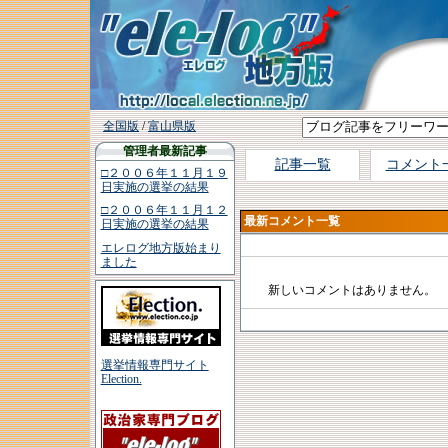
全国版
/
富山県版
管理者最新記事
記事一覧
コメント
□２００６年１１月１９
日実施の選挙の結果
□２００６年１１月１２
最新コメント一覧
日実施の選挙の結果
エレログ地方版始まり
ました
新しいコメントはありません。
選挙情報専門サイト
Election.