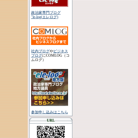
政治家専門ブログ
"le-log(エレログ)
社内ブログ
や
ビジネス
ブログ
にCOMLOG（コ
ムログ）
参加申し込みはこちら
URL