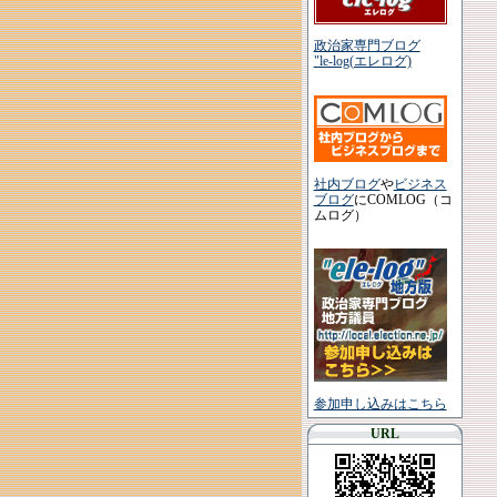
政治家専門ブログ
"le-log(エレログ)
社内ブログ
や
ビジネス
ブログ
にCOMLOG（コ
ムログ）
参加申し込みはこちら
URL