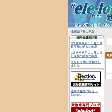
全国版
/
富山県版
管理者最新記事
□２００６年１１月１９
日実施の選挙の結果
□２００６年１１月１２
最
日実施の選挙の結果
エレログ地方版始まり
ました
選挙情報専門サイト
Election.