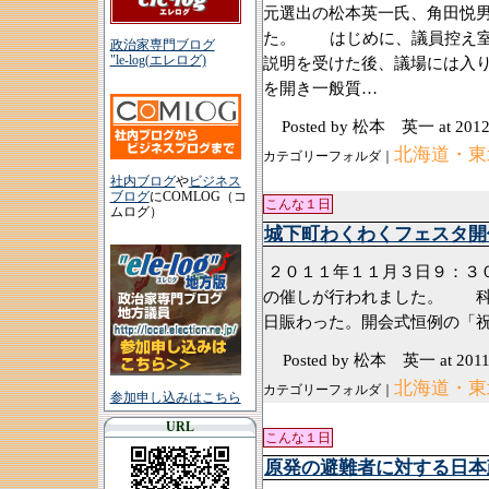
元選出の松本英一氏、角田悦
た。 はじめに、議員控え室
政治家専門ブログ
"le-log(エレログ)
説明を受けた後、議場には入
を開き一般質…
Posted by 松本 英一
at 2012
北海道・東
カテゴリーフォルダ｜
社内ブログ
や
ビジネス
ブログ
にCOMLOG（コ
こんな１日
ムログ）
城下町わくわくフェスタ開
２０１１年１１月３日９：３
の催しが行われました。 科
日賑わった。開会式恒例の「
Posted by 松本 英一
at 2011
北海道・東
カテゴリーフォルダ｜
参加申し込みはこちら
URL
こんな１日
原発の避難者に対する日本