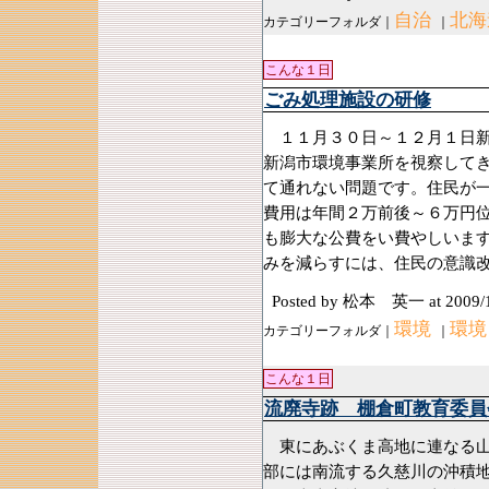
自治
北海
カテゴリーフォルダ｜
｜
こんな１日
ごみ処理施設の研修
１１月３０日～１２月１日新
新潟市環境事業所を視察して
て通れない問題です。住民が
費用は年間２万前後～６万円
も膨大な公費をい費やしいま
みを減らすには、住民の意識改
Posted by 松本 英一
at 2009/
環境
環境
カテゴリーフォルダ｜
｜
こんな１日
流廃寺跡 棚倉町教育委員
東にあぶくま高地に連なる山
部には南流する久慈川の沖積