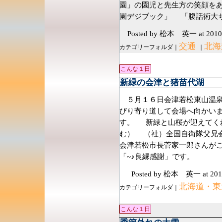
園」の園児と先生方の笑顔を
園デジブック」 「腹話術大ち
Posted by 松本 英一
at 2010
交通
北海
カテゴリーフォルダ｜
｜
こんな１日
新緑の会津と猪苗代湖
５月１６日会津若松東山温泉
びり寄り道して会場へ向かい
す。 新緑と山桜が迎えてく
む） （社）全国自衛隊父兄
会津若松市長菅家一郎さんが
「~♪良縁感謝」です。
Posted by 松本 英一
at 201
北海道・東
カテゴリーフォルダ｜
こんな１日