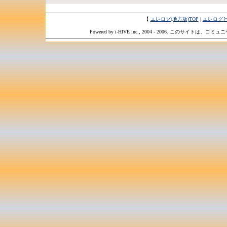
【
エレログ(地方版)TOP
|
エレログ
Powered by i-HIVE inc., 2004 - 2006. このサイトは