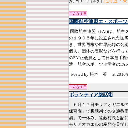
北海道・東
カテゴリーフォルダ｜
こんな１日
国際航空連盟エ・スポーツ
国際航空連盟（FAI)は、航
の１９０５年に設立された国
き、世界選権や世界記録の公
個人、団体の表彰などを行っ
のFAI正会員として日本選手
遣、航空スポーツ功労者のFA
Posted by 松本 英一
at 2010/
こんな１日
ボランティア腹話術
６月１７日モリアオガエルの
保育園」で腹話術での交通教
湯」で一休み、遠藤村長と話に
モリアオガエルの産卵を見学