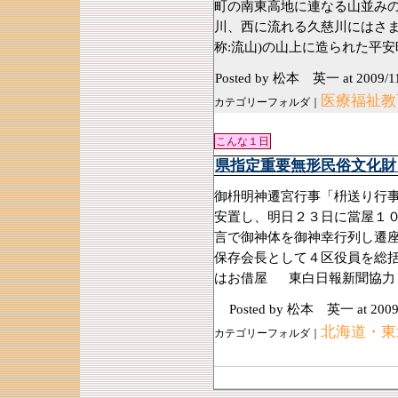
町の南東高地に連なる山並み
川、西に流れる久慈川にはさま
称:流山)の山上に造られた平
Posted by 松本 英一
at 2009/1
医療福祉教育
カテゴリーフォルダ｜
こんな１日
県指定重要無形民俗文化財
御枡明神遷宮行事「枡送り行
安置し、明日２３日に當屋１
言で御神体を御神幸行列し遷
保存会長として４区役員を総括
はお借屋 東白日報新聞協力
Posted by 松本 英一
at 2009
北海道・東
カテゴリーフォルダ｜