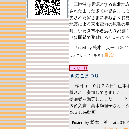
三陸沖を震源とする東北地方
されたました多くの皆さまに
災された皆さまに衷心よりお
地震による東京電力の原発の
町、いわき市小名浜の３家族
ドは閉鎖で避難しろといって
Posted by 松本 英一
at 2011
自治
カテゴリーフォルダ｜
こんな１日
きのこまつり
昨日（１０月２３日）山本不
催され、参加してきました。
参加者を魅了しました。 ２
３位入賞：高木満理子さん：
You Tube動画。
Posted by 松本 英一
at 2010/