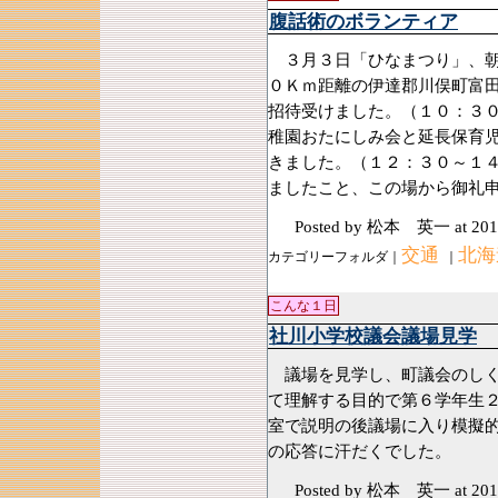
腹話術のボランティア
３月３日「ひなまつり」、朝
０Ｋｍ距離の伊達郡川俣町富
招待受けました。（１０：３
稚園おたにしみ会と延長保育
きました。（１２：３０～１
ましたこと、この場から御礼
Posted by 松本 英一
at 201
交通
北海
カテゴリーフォルダ｜
｜
こんな１日
社川小学校議会議場見学
議場を見学し、町議会のしく
て理解する目的で第６学年生
室で説明の後議場に入り模擬
の応答に汗だくでした。
Posted by 松本 英一
at 201