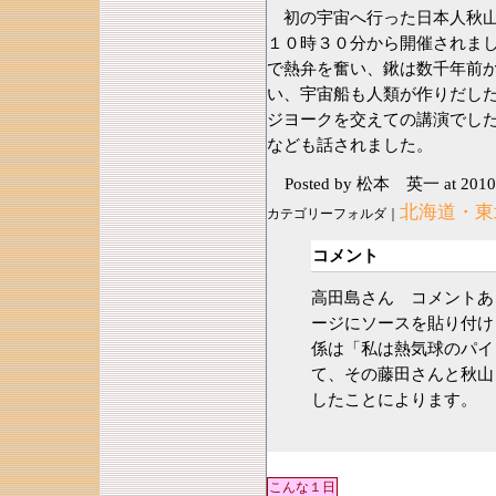
初の宇宙へ行った日本人秋山
１０時３０分から開催されま
で熱弁を奮い、鍬は数千年前
い、宇宙船も人類が作りだし
ジヨークを交えての講演でし
なども話されました。
Posted by 松本 英一
at 2010
北海道・東
カテゴリーフォルダ｜
コメント
高田島さん コメントあ
ージにソースを貼り付
係は「私は熱気球のパイ
て、その藤田さんと秋山
したことによります。
こんな１日