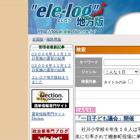
全国版
/
福島県版
管理者最新記事
検索
□２００６年１１月１９
日実施の選挙の結果
キーワード
□２００６年１１月１２
日実施の選挙の結果
ジャンル
エレログ地方版始まり
検索対象
ました
タイトルのみ
こんな１日
選挙情報専門サイト
「一日子ども議会」開催
Election.
社川小学校６年生１６人は平
名に引率されて棚倉町役場に