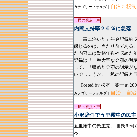
自治 > 税制
カテゴリーフォルダ｜
市民の視点・声
内閣支持率２６％に急落
「宙に浮いた」年金記録約５
感じるのは、当たり前である
た内容には勤務年数や収めた
記録は「一番大事な金額の明
して、「収めた金額の明示が
いでしょうか。 私の記録と
Posted by 松本 英一
at 200
自治
自治
カテゴリーフォルダ｜
｜
市民の視点・声
小沢辞任で五里霧中の民主
五里霧中の民主党。 国民を何
ろ。