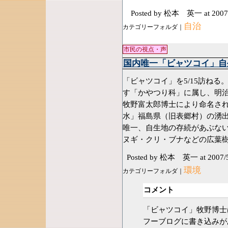
Posted by 松本 英一
at 2007
自治
カテゴリーフォルダ｜
市民の視点・声
国内唯一「ビャツコイ」自
「ビャツコイ」を5/15訪ね
す「かやつり科」に属し、明
牧野富太郎博士により命名さ
水」福島県（旧表郷村）の湧
唯一、自生地の存続があぶな
ヌギ・クリ・ブナなどの広葉
Posted by 松本 英一
at 2007/
環境
カテゴリーフォルダ｜
コメント
「ビャツコイ」牧野博士
フーブログに書き込みが