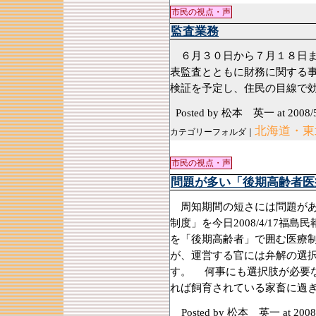
市民の視点・声
監査業務
６月３０日から７月１８日ま
表監査とともに財務に関する
検証を予定し、住民の目線で
Posted by 松本 英一
at 2008/
北海道・東
カテゴリーフォルダ｜
市民の視点・声
問題が多い「後期高齢者医
周知期間の短さには問題があ
制度」を今日2008/4/17
を「後期高齢者」で囲む医療
が、運営する官には弁解の選
す。 何事にも選択肢が必要
れば飼育されている家畜に過
Posted by 松本 英一
at 2008