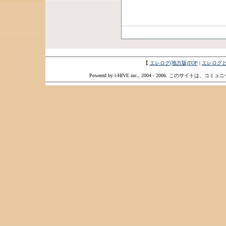
【
エレログ(地方版)TOP
|
エレログ
Powered by i-HIVE inc., 2004 - 2006. このサイトは