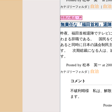
自治
自治
カテゴリーフォルダ｜
｜
市民の視点・声
無責任な「福田首相」退陣
昨夜、福田首相退陣でテレビに
わまる辞職である。 国民を
あると同時に日本の議会制民
す。 次期総裁になる人は、
す。
Posted by 松本 英一
at 200
自治
カテゴリーフォルダ｜
コメント
不破利晴様 私は、解散
ます。
Post