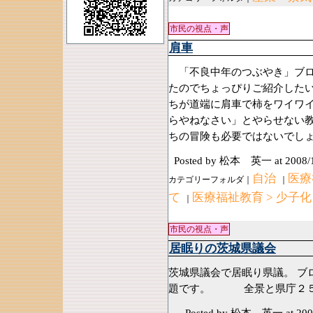
市民の視点・声
肩車
「不良中年のつぶやき」ブロ
たのでちょっぴりご紹介した
ちが道端に肩車で柿をワイワ
らやねなさい」とやらせない
ちの冒険も必要ではないで
Posted by 松本 英一
at 2008/
自治
医療
カテゴリーフォルダ｜
｜
て
医療福祉教育 > 少子化
｜
市民の視点・声
居眠りの茨城県議会
茨城県議会で居眠り県議。 ブ
題です。 全景と県庁２５
Posted by 松本 英一
at 200