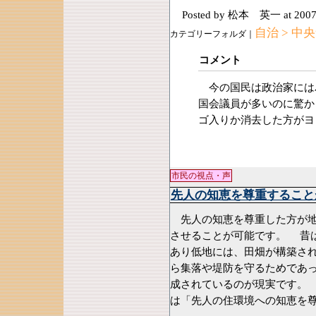
Posted by 松本 英一
at 2007
自治 > 中
カテゴリーフォルダ｜
コメント
今の国民は政治家には
国会議員が多いのに驚
ゴ入りか消去した方がヨ
市民の視点・声
先人の知恵を尊重すること
先人の知恵を尊重した方が地
させることが可能です。 昔
あり低地には、田畑が構築さ
ら集落や堤防を守るためであ
成されているのが現実です。
は「先人の住環境への知恵を