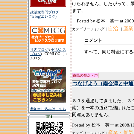
けられません。したがって、
ます。
政治家専門ブログ
"le-log(エレログ)
Posted by 松本 英一
at 2009
自治
産業
カテゴリーフォルダ｜
｜
コメント
社内ブログ
や
ビジネス
すべて、同じ料金にする
ブログ
にCOMLOG（コ
ムログ）
市民の視点・声
つなげよう（南会津と中通
きょうは、西郷
８９を通過してきました。 ３
南）を一本の道路で結ばれた
参加申し込みはこちら
間違えありません。
URL
Posted by 松本 英一
at 2008/1
産業・景気
カテゴリーフォルダ｜