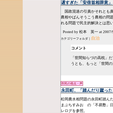
遅すぎた「安倍首相辞意」
国政混迷の引責かそれとも責
農相やばんそうこう農相の問
れる問題で民主的解決とは思
Posted by 松本 英一
at 2007/
自治
カテゴリーフォルダ｜
コメント
「世間知らづの高枕」
うとも、もっと「世間の
市民の視点・声
永田町、「踏んだり蹴った
松岡農水相問題の永田町踏ん
まぶちすみお の「不易塾」日記http
レログを参照。