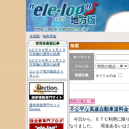
全国版
/
福島県版
管理者最新記事
検索
□２００６年１１月１９
日実施の選挙の結果
キーワード
□２００６年１１月１２
日実施の選挙の結果
ジャンル
エレログ地方版始まり
検索対象
ました
タイトルのみ
市民の視点・声
選挙情報専門サイト
不公平な高速自動車道料金
Election.
今日から、ＥＴＣ利用に限り土
なりました。 現金あるいは