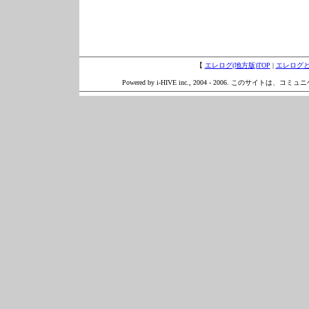
【
エレログ(地方版)TOP
|
エレログ
Powered by i-HIVE inc., 2004 - 2006. このサイトは