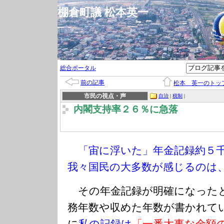
棚倉町議 松本英一
総合ポータル
前の記事
松本 英一のトッ
市民の視点・声
自治
|
税制
|
内閣支持率２６％に急落
「宙に浮いた」年金記録約５
我々国民の大多数が感じるのは
その年金記録が明確になった
務年数や収めた年数が書かれて