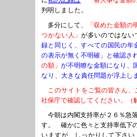
に
私の記録は
「一番大事な金額
判明しました。
多分にして、
「収めた金額の
つかない人」
が多いのではな
録と同じく、すべての国民の年
の表示が無く不明確」と確認さ
の額」
が不明瞭な金額になり、
なり、大きな責任問題が浮上
このサイトをご覧の皆さん、
社保庁で確認してください。（
今朝は内閣支持率が２６％急落
す。 確かに色々と支持率低下
いますが、しっかりして下さい