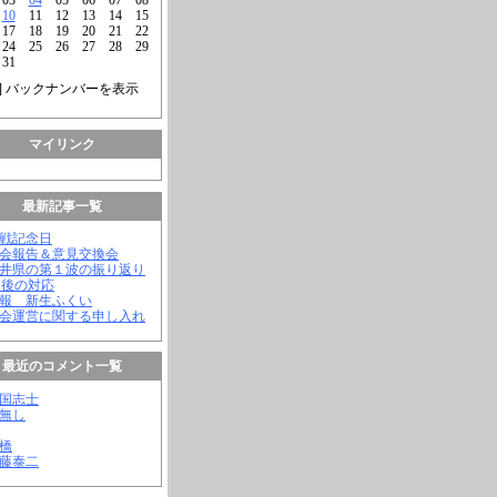
10
11
12
13
14
15
17
18
19
20
21
22
24
25
26
27
28
29
31
] バックナンバーを表示
マイリンク
最新記事一覧
終戦記念日
議会報告＆意見交換会
福井県の第１波の振り返り
今後の対応
会報 新生ふくい
議会運営に関する申し入れ
最近のコメント一覧
憂国志士
名無し
幸橋
齊藤泰二