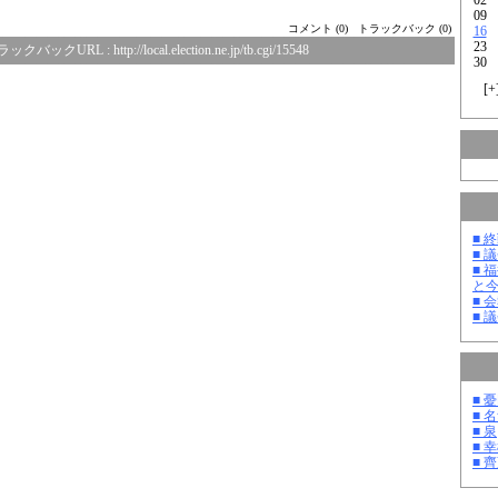
09
コメント (0)
トラックバック (0)
16
23
ラックバックURL :
http://local.election.ne.jp/tb.cgi/15548
30
[
+
■ 
■ 
■ 
と
■ 
■ 
■ 
■ 
■ 泉
■ 
■ 