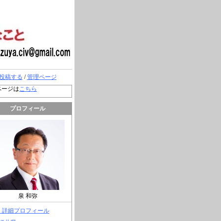
投稿する
/
管理ページ
ページは
こちら
プロフィール
泉 和弥
> 詳細プロフィール