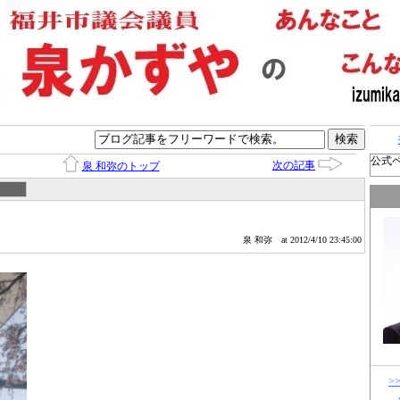
公式
次の記事
泉 和弥のトップ
。
泉 和弥
at 2012/4/10 23:45:00
>