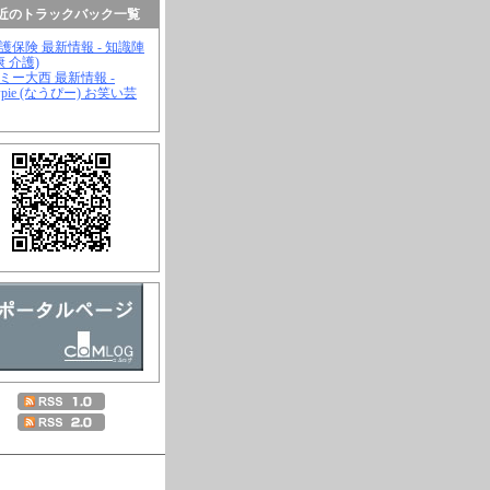
近のトラックバック一覧
介護保険 最新情報 - 知識陣
康 介護)
ジミー大西 最新情報 -
wpie (なうぴー) お笑い芸