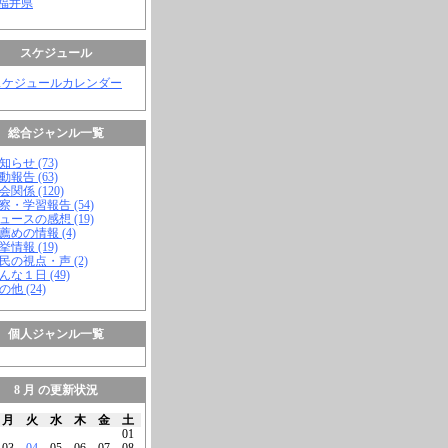
 福井県
スケジュール
スケジュールカレンダー
総合ジャンル一覧
知らせ (73)
動報告 (63)
会関係 (120)
視察・学習報告 (54)
ニュースの感想 (19)
お薦めの情報 (4)
挙情報 (19)
市民の視点・声 (2)
こんな１日 (49)
の他 (24)
個人ジャンル一覧
8 月 の更新状況
月
火
水
木
金
土
01
03
04
05
06
07
08