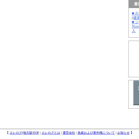
最
■ 
(健
■ 
No
人
【
エレログ(地方版)TOP
|
エレログとは
|
運営会社
|
免責および著作権について
|
お知らせ
】