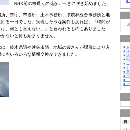
■
NHK前の桜通りの花がいっきに咲き始めました。
務所、県庁、市役所、土木事務所、県農林総合事務所と地
に回る一日でした。実現しそうな案件もあれば、「時間が
りは、何とも言えない。」と言われるものもありました
いかないと何も始まりません。
は、鈴木県議や片矢市議、地域の皆さんが場所により入
■ お
■ 活
間にもいろいろな情報交換ができました。
■ 議
■ 
■ 
■ 
■ 選
■ 
■ 
■ そ
日
02