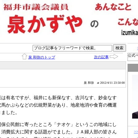
公式
次の記事
泉 和弥のトップ
泉 和弥
at 2012/4/11 23:50:00
は有名ですが、福井にも新保なす、吉川なす、妙金なす
穴馬かぶらなどの伝統野菜があり、地産地消や食育の機運
きました。
保公民館に寄ったところ「ナオケ」というこの地域にし
、消費拡大に関する話題がでました。ＪＡ婦人部の皆さん
>