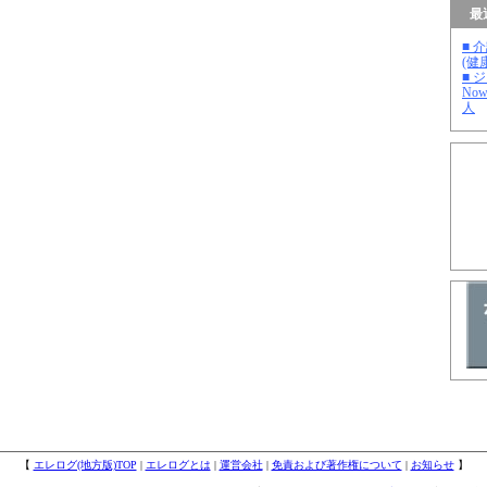
最
■ 
(健
■ 
No
人
【
エレログ(地方版)TOP
|
エレログとは
|
運営会社
|
免責および著作権について
|
お知らせ
】