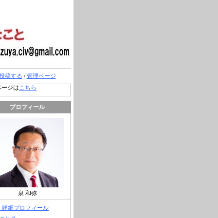
投稿する
/
管理ページ
ページは
こちら
プロフィール
泉 和弥
> 詳細プロフィール