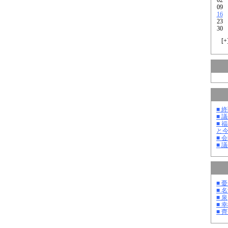
09
16
23
30
[
+
■ 
■ 
■ 
と
■ 
■ 
■ 
■ 
■ 泉
■ 
■ 