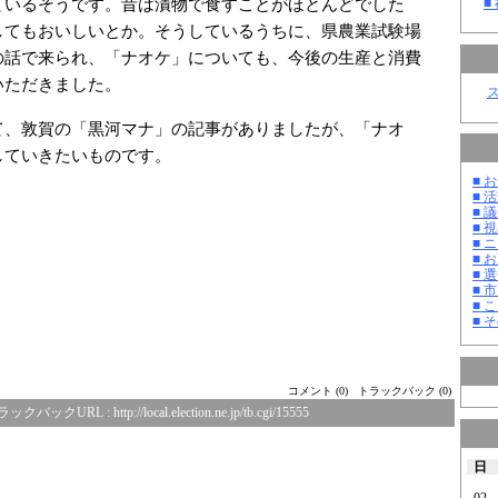
ているそうです。昔は漬物で食すことがほとんどでした
■
してもおいしいとか。そうしているうちに、県農業試験場
の話で来られ、「ナオケ」についても、今後の生産と消費
いただきました。
て、敦賀の「黒河マナ」の記事がありましたが、「ナオ
していきたいものです。
■ お
■ 活
■ 議
■ 
■ 
■ 
■ 選
■ 
■ 
■ そ
コメント (0)
トラックバック (0)
ラックバックURL :
http://local.election.ne.jp/tb.cgi/15555
日
02