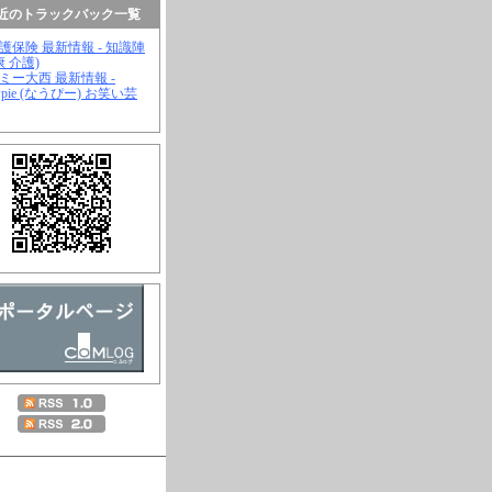
近のトラックバック一覧
介護保険 最新情報 - 知識陣
康 介護)
ジミー大西 最新情報 -
wpie (なうぴー) お笑い芸