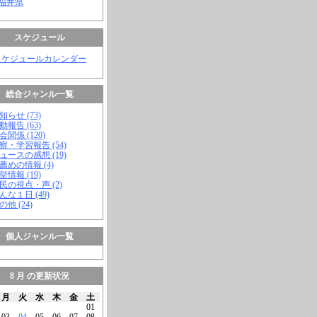
 福井県
スケジュール
スケジュールカレンダー
総合ジャンル一覧
知らせ (73)
動報告 (63)
会関係 (120)
視察・学習報告 (54)
ニュースの感想 (19)
お薦めの情報 (4)
挙情報 (19)
市民の視点・声 (2)
こんな１日 (49)
の他 (24)
個人ジャンル一覧
8 月 の更新状況
月
火
水
木
金
土
01
03
04
05
06
07
08