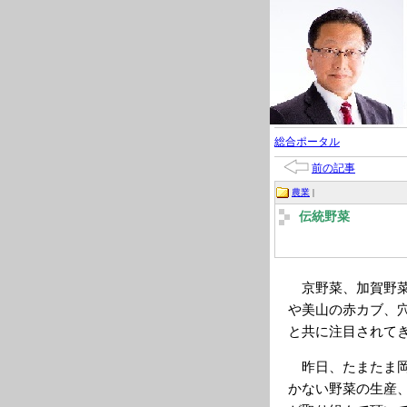
総合ポータル
前の記事
農業
|
伝統野菜
京野菜、加賀野菜
や美山の赤カブ、
と共に注目されて
昨日、たまたま岡
かない野菜の生産