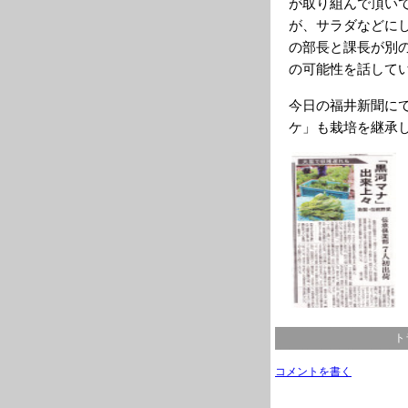
が取り組んで頂い
が、サラダなどに
の部長と課長が別
の可能性を話して
今日の福井新聞に
ケ」も栽培を継承
ト
コメントを書く