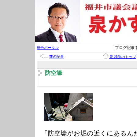
総合ポータル
前の記事
泉 和弥のトップ
防空壕
「防空壕がお堀の近くにあるん