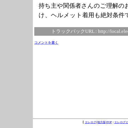
持ち主や関係者さんのご理解の
け、ヘルメット着用も絶対条件
トラックバックURL :
http://local.el
コメントを書く
【
エレログ(地方版)TOP
|
エレログ