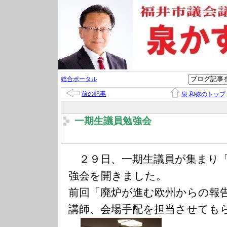
総合ポータル
前の記事
泉 和弥のトップ
一期生議員勉強会
２９日、一期生議員が集まり「
強会を開きました。
前回「廃炉が進む欧州からの報
講師、会場手配を担当させても