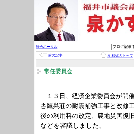
総合ポータル
前の記事
泉 和弥のトップ
常任委員会
１３日、経済企業委員会が開催
舎鷹巣荘の耐震補強工事と改修
後の利用料の改定、農地災害復
などを審議しました。