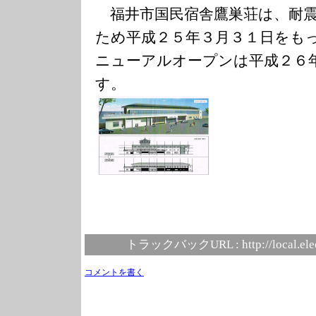
福井市国民宿舎鷹巣荘は、耐震
ため平成２５年３月３１日をも
ニューアルオープンは平成２６
す。
トラックバックURL :
http://local.el
コメントを書く