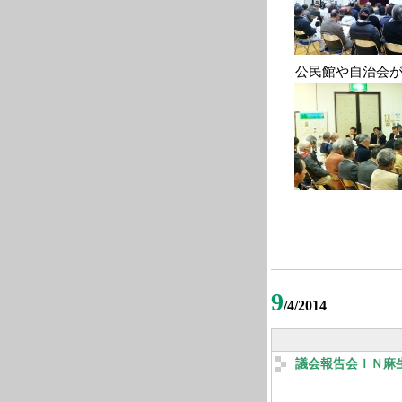
公民館や自治会が
9
/4/2014
議会報告会ＩＮ麻