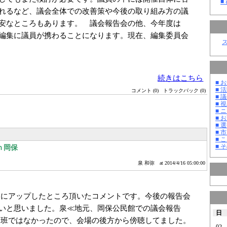
■
れるなど、議会全体での改善策や今後の取り組み方の議
安なところもあります。 議会報告会の他、今年度は
編集に議員が携わることになります。現在、編集委員会
続きはこちら
■ お
■ 活
コメント (0)
トラックバック (0)
■ 議
■ 
■ 
■ 
■ 選
■ 
■ 
■ そ
ｎ岡保
泉 和弥
at 2014/4/16 05:00:00
にアップしたところ頂いたコメントです。今後の報告会
いと思いました。
泉≪地元、岡保公民館での議会報告
日
当班ではなかったので、会場の後方から傍聴してました。
02