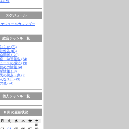
 福井県
スケジュール
スケジュールカレンダー
総合ジャンル一覧
知らせ (73)
動報告 (63)
会関係 (120)
視察・学習報告 (54)
ニュースの感想 (19)
お薦めの情報 (4)
挙情報 (19)
市民の視点・声 (2)
こんな１日 (49)
の他 (24)
個人ジャンル一覧
8 月 の更新状況
月
火
水
木
金
土
01
03
04
05
06
07
08