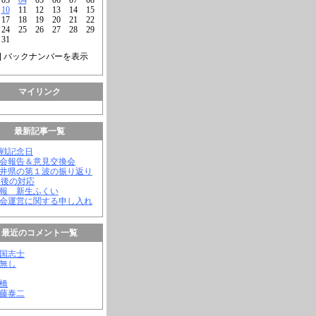
10
11
12
13
14
15
17
18
19
20
21
22
24
25
26
27
28
29
31
] バックナンバーを表示
マイリンク
最新記事一覧
終戦記念日
議会報告＆意見交換会
福井県の第１波の振り返り
今後の対応
会報 新生ふくい
議会運営に関する申し入れ
最近のコメント一覧
憂国志士
名無し
幸橋
齊藤泰二