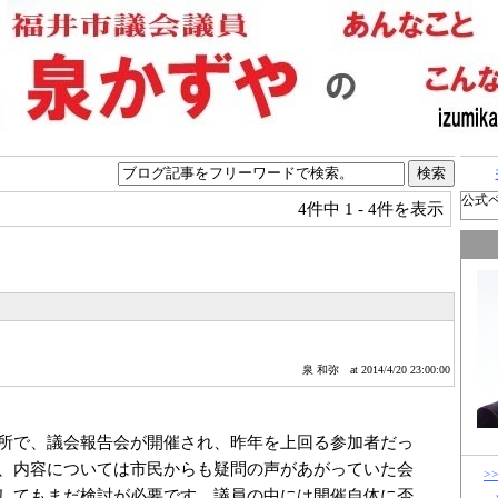
公式
4件中
1 - 4件を表示
泉 和弥
at 2014/4/20 23:00:00
所で、議会報告会が開催され、昨年を上回る参加者だっ
、内容については市民からも疑問の声があがっていた会
>
してもまだ検討が必要です。議員の中には開催自体に否