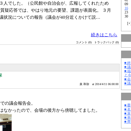
３人でした。（公民館や自治会が、広報してくれたため
09
16
 質疑応答では、やはり地元の要望、課題が表面化。 ３月
23
30
議状況についての報告（議会が40分近くかけて説…
[
+
続きはこちら
コメント (0)
トラックバック (0)
■ 
■ 
■ 
保
と
■ 
■ 
泉 和弥
at 2014/4/11 06:00:00
館での議会報告会。
■ 
■ 
はなかったので、会場の後方から傍聴してました。
■ 泉
■ 
■ 