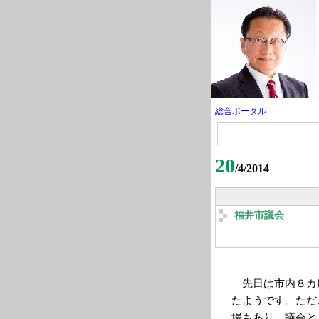
総合ポータル
20
/4/2014
福井市議会
先日は市内８カ
たようです。ただ
場もあり、議会と