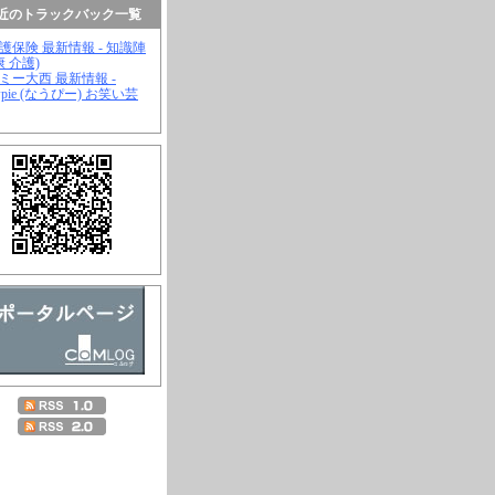
近のトラックバック一覧
介護保険 最新情報 - 知識陣
康 介護)
ジミー大西 最新情報 -
wpie (なうぴー) お笑い芸