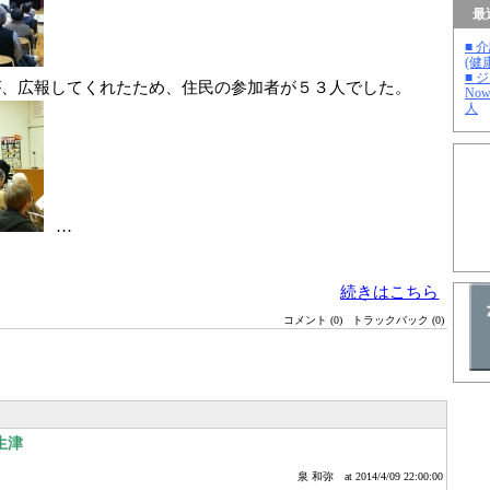
最
■ 
(健
■ 
、広報してくれたため、住民の参加者が５３人でした。
No
人
…
続きはこちら
コメント (0)
トラックバック (0)
生津
泉 和弥
at 2014/4/09 22:00:00