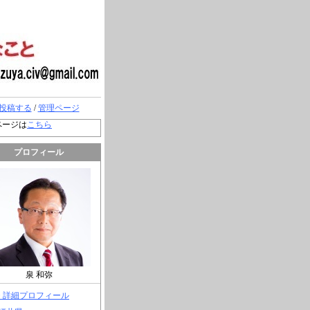
投稿する
/
管理ページ
ページは
こちら
プロフィール
泉 和弥
> 詳細プロフィール