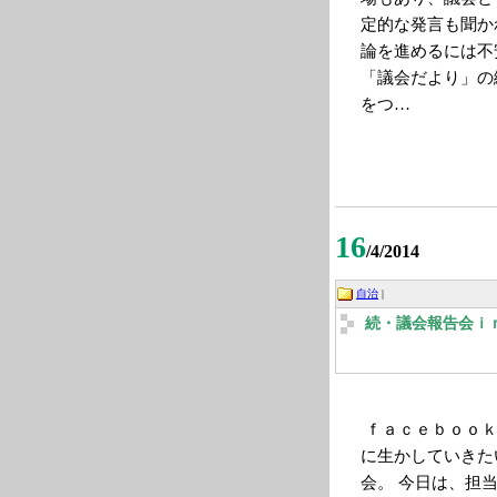
定的な発言も聞か
論を進めるには不
「議会だより」の
をつ…
16
/4/2014
自治
|
続・議会報告会ｉ
ｆａｃｅｂｏｏｋ
に生か
していきた
会。 今日は、担