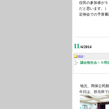
住民の参加者が５
だと思います。）
定例会での予算審
11
/4/2014
自治
|
議会報告会ＩＮ岡
地元、岡保公民
今日は、担当班で