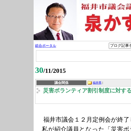
総合ポータル
30
/11/2015
議会関係
福井県
|
災害ボランティア割引制度に対す
福井市議会１２月定例会が終了
私が紹介議員となった「災害ボ