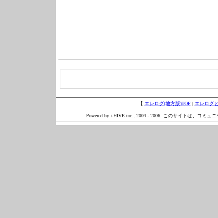
【
エレログ(地方版)TOP
|
エレログ
Powered by i-HIVE inc., 2004 - 2006. このサイトは