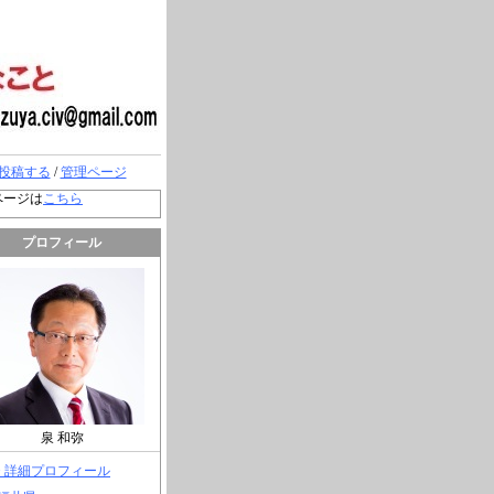
投稿する
/
管理ページ
ページは
こちら
プロフィール
泉 和弥
> 詳細プロフィール