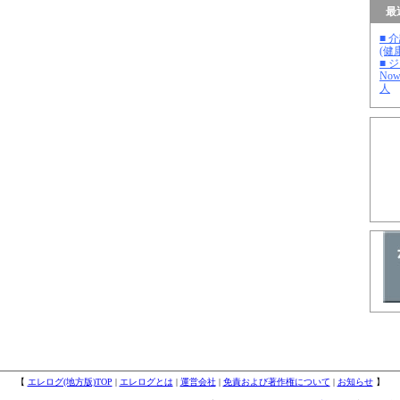
最
■ 
(健
■ 
No
人
【
エレログ(地方版)TOP
|
エレログとは
|
運営会社
|
免責および著作権について
|
お知らせ
】