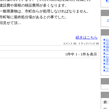
■
建設費や屋根の移設費用が多くなります。
一般廃棄物は、市町自らが処理しなければなりません。
市町毎に最終処分場があるとの事でした。
回見せて頂…
続きはこちら
■ お
■ 活
コメント (0)
トラックバック (0)
■ 議
■ 
■ 
1件中
1 - 1件を表示
■ 
■ 選
■ 
■ 
■ そ
日
02