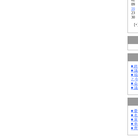
09
16
23
30
[
+
■ 
■ 
■ 
と
■ 
■ 
■ 
■ 
■ 泉
■ 
■ 