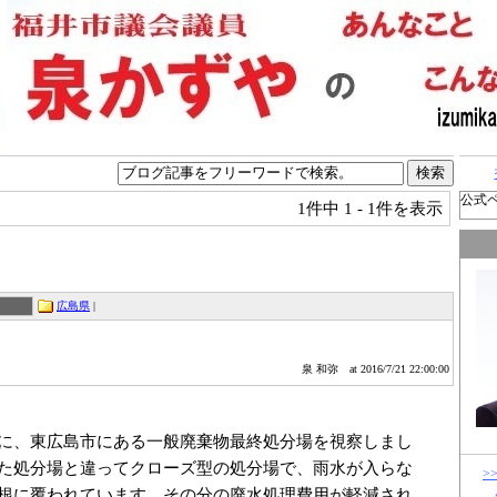
公式
1件中
1 - 1件を表示
広島県
|
泉 和弥
at 2016/7/21 22:00:00
に、東広島市にある一般廃棄物最終処分場を視察しまし
た処分場と違ってクローズ型の処分場で、雨水が入らな
>
根に覆われています。その分の廃水処理費用が軽減され