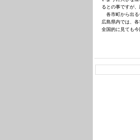
るとの事ですが、
各市町から出る
広島県内では、各
全国的に見ても今