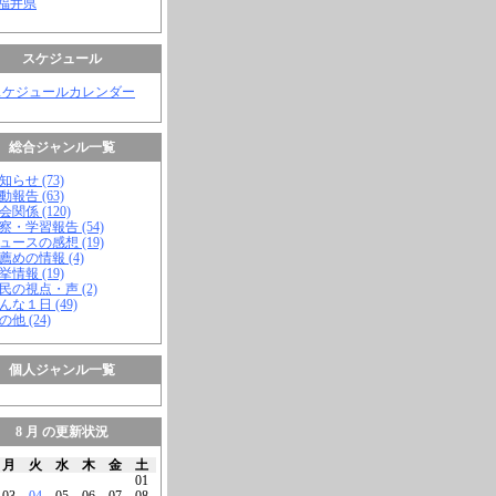
 福井県
スケジュール
スケジュールカレンダー
総合ジャンル一覧
知らせ (73)
動報告 (63)
会関係 (120)
視察・学習報告 (54)
ニュースの感想 (19)
お薦めの情報 (4)
挙情報 (19)
市民の視点・声 (2)
こんな１日 (49)
の他 (24)
個人ジャンル一覧
8 月 の更新状況
月
火
水
木
金
土
01
03
04
05
06
07
08