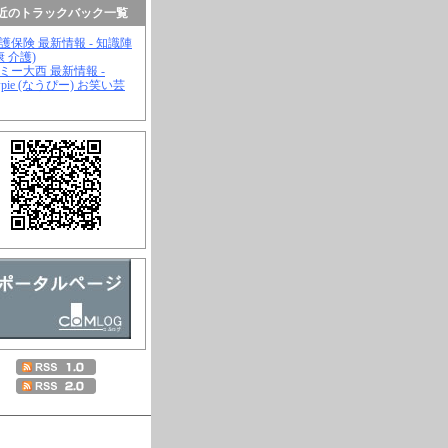
近のトラックバック一覧
介護保険 最新情報 - 知識陣
康 介護)
ジミー大西 最新情報 -
wpie (なうぴー) お笑い芸