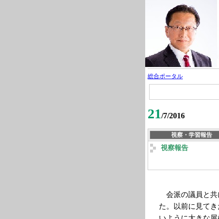
総合ポータル
21
/7/2016
視察・学習報告
視察報告
会派の議員と共
た。以前に見てき
いように大きな屋