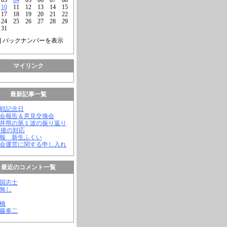
10
11
12
13
14
15
17
18
19
20
21
22
24
25
26
27
28
29
31
] バックナンバーを表示
マイリンク
最新記事一覧
終戦記念日
議会報告＆意見交換会
福井県の第１波の振り返り
今後の対応
会報 新生ふくい
議会運営に関する申し入れ
最近のコメント一覧
憂国志士
名無し
幸橋
齊藤泰二