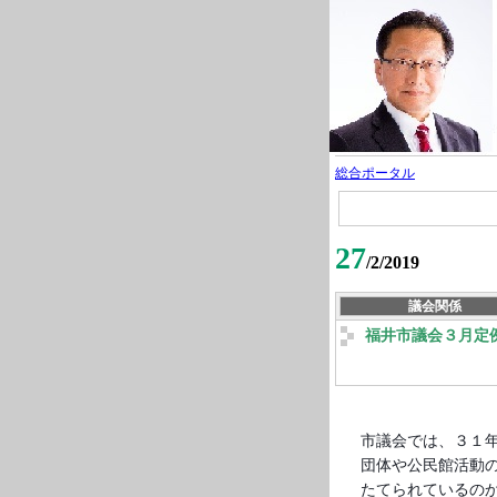
総合ポータル
27
/2/2019
議会関係
福井市議会３月定
市議会では、３１
団体や公民館活動
たてられているの