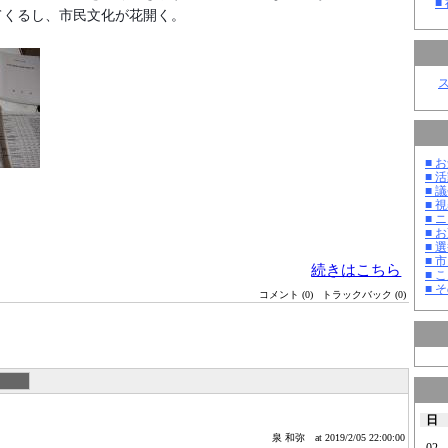
■
てくるし、市民文化が花開く。
■ お
■ 活
■ 議
■ 
■ 
■ 
■ 選
■ 
続きはこちら
■ 
■ そ
コメント (0)
トラックバック (0)
日
泉 和弥
at 2019/2/05 22:00:00
02