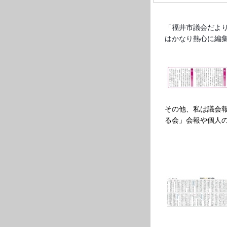
「福井市議会だよ
はかなり熱心に編
その他、私は議会
る会」会報や個人