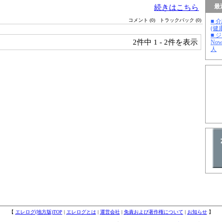
最
続きはこちら
コメント (0)
トラックバック (0)
■ 
(健
■ 
2件中
1 - 2件を表示
No
人
【
エレログ(地方版)TOP
|
エレログとは
|
運営会社
|
免責および著作権について
|
お知らせ
】