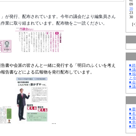
09
16
23
り」が発行、配布されています。今年の議会だより編集員さん
30
集作業に取り組まれています。配布物をご一読ください。
[
+
報告書や会派の皆さんと一緒に発行する「明日のふくいを考え
■ 
■ 
の報告書などによる広報物を発行配布しています。
■ 
と
■ 
■ 
■ 
■ 
■ 泉
…
■ 
■ 