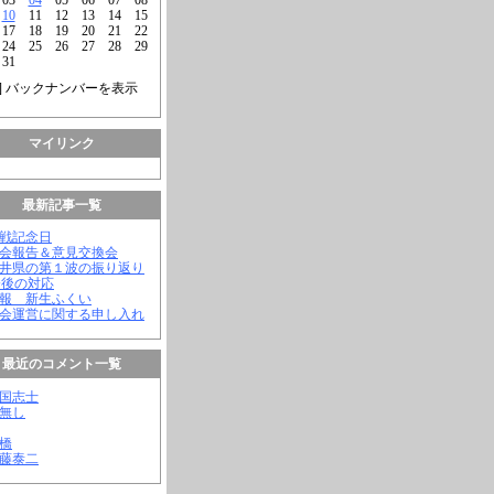
10
11
12
13
14
15
17
18
19
20
21
22
24
25
26
27
28
29
31
] バックナンバーを表示
マイリンク
最新記事一覧
終戦記念日
議会報告＆意見交換会
福井県の第１波の振り返り
今後の対応
会報 新生ふくい
議会運営に関する申し入れ
最近のコメント一覧
憂国志士
名無し
幸橋
齊藤泰二