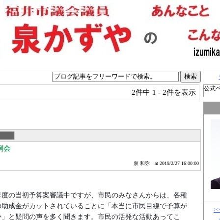
公式
2件中
1 - 2件を表示
例会
泉 和弥
at 2019/2/27 16:00:00
年度の当初予算案審議中ですが、市民のみなさんからは、各種
の助成金がカットされていることに「本当に市民目線で予算が
>
か」と疑問の声を多く聞きます。市民の活発な活動あってこ