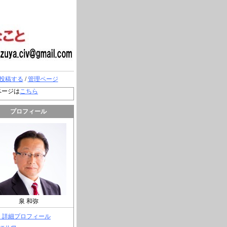
投稿する
/
管理ページ
ページは
こちら
プロフィール
泉 和弥
> 詳細プロフィール