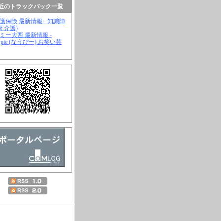
近のトラックバック一覧
介護保険 最新情報 - 知識陣
康 介護)
ジミー大西 最新情報 -
wpie (なうぴー) お笑い芸