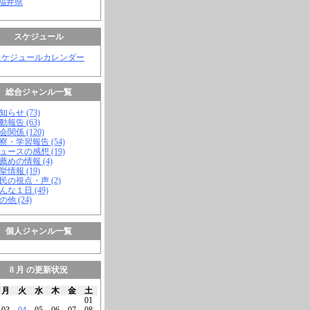
 福井県
スケジュール
スケジュールカレンダー
総合ジャンル一覧
知らせ (73)
動報告 (63)
会関係 (120)
視察・学習報告 (54)
ニュースの感想 (19)
お薦めの情報 (4)
挙情報 (19)
市民の視点・声 (2)
こんな１日 (49)
の他 (24)
個人ジャンル一覧
8 月 の更新状況
月
火
水
木
金
土
01
03
04
05
06
07
08