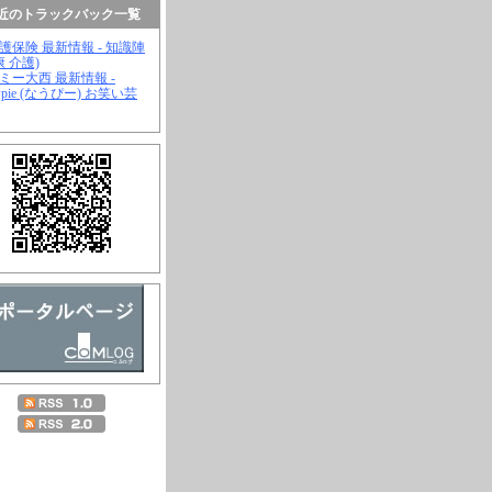
近のトラックバック一覧
介護保険 最新情報 - 知識陣
康 介護)
ジミー大西 最新情報 -
wpie (なうぴー) お笑い芸