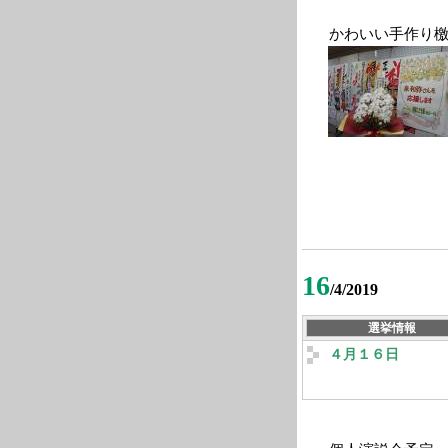
かわいい手作り檄
16
/4/2019
選挙情報
４月１６日