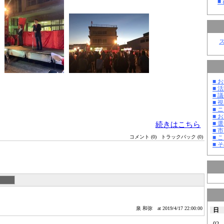
■
■ お
■ 活
■ 議
■ 
■ 
■ 
続きはこちら
■ 選
■ 
■ 
コメント (0)
トラックバック (0)
■ そ
泉 和弥
at 2019/4/17 22:00:00
日
02