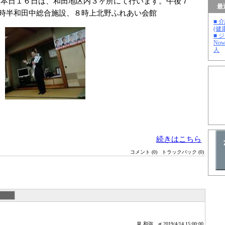
本日１６日は、和田地区内３ヶ所にて行います。午後７
最
時半和田中総合施設、８時上北野ふれあい会館
■ 
(健
■ 
No
人
続きはこちら
コメント (0)
トラックバック (0)
泉 和弥
at 2019/4/14 15:00:00