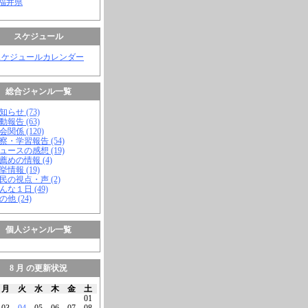
 福井県
スケジュール
スケジュールカレンダー
総合ジャンル一覧
知らせ (73)
動報告 (63)
会関係 (120)
視察・学習報告 (54)
ニュースの感想 (19)
お薦めの情報 (4)
挙情報 (19)
市民の視点・声 (2)
こんな１日 (49)
の他 (24)
個人ジャンル一覧
8 月 の更新状況
月
火
水
木
金
土
01
03
04
05
06
07
08