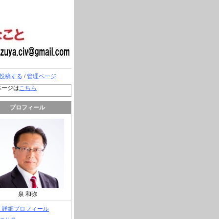
投稿する
/
管理ページ
ページは
こちら
プロフィール
泉 和弥
> 詳細プロフィール