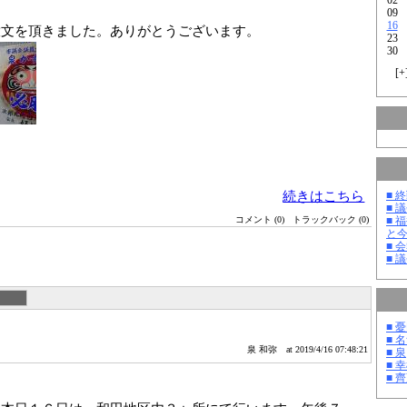
09
16
文を頂きました。ありがとうございます。
23
30
[
+
続きはこちら
■ 
■ 
コメント (0)
トラックバック (0)
■ 
と
■ 
■ 
■ 
■ 
泉 和弥
at 2019/4/16 07:48:21
■ 泉
■ 
■ 