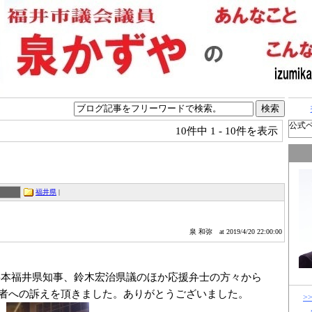
公式
10件中
1 - 10件を表示
福井県
|
泉 和弥
at 2019/4/20 22:00:00
本福井県知事、鈴木宏治県議のほか応援弁士の方々から
者への訴えを頂きました。ありがとうございました。
>