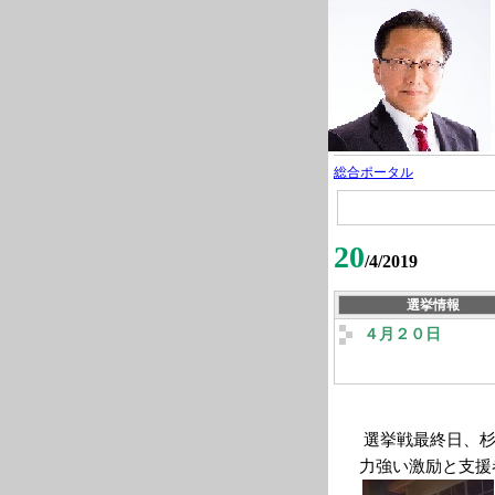
総合ポータル
20
/4/2019
選挙情報
４月２０日
選挙戦最終日、杉
力強い激励と支援