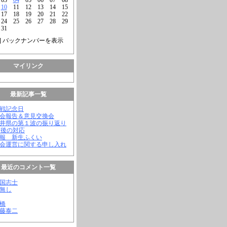
10
11
12
13
14
15
17
18
19
20
21
22
24
25
26
27
28
29
31
] バックナンバーを表示
マイリンク
最新記事一覧
終戦記念日
議会報告＆意見交換会
福井県の第１波の振り返り
今後の対応
会報 新生ふくい
議会運営に関する申し入れ
最近のコメント一覧
憂国志士
名無し
幸橋
齊藤泰二