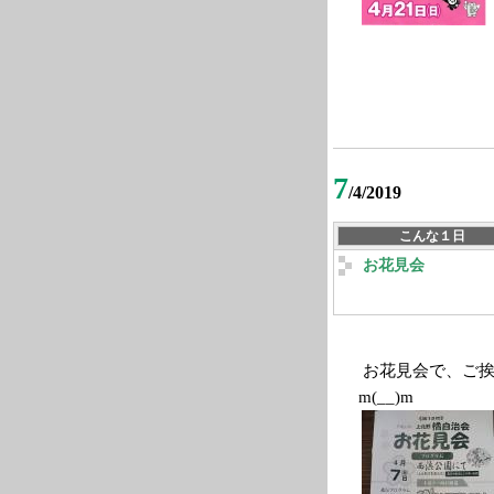
7
/4/2019
こんな１日
お花見会
お花見会で、ご挨
m(__)m