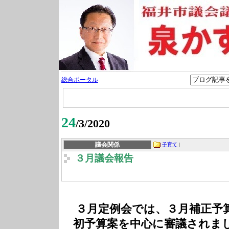
総合ポータル
24
/3/2020
議会関係
子育て
|
３月議会報告
３月定例会では、３月補正予
初予算案を中心に審議されま