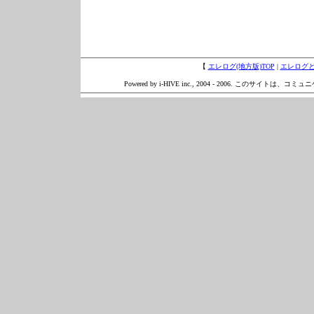
【
エレログ(地方版)TOP
|
エレログ
Powered by i-HIVE inc., 2004 - 2006. このサイトは