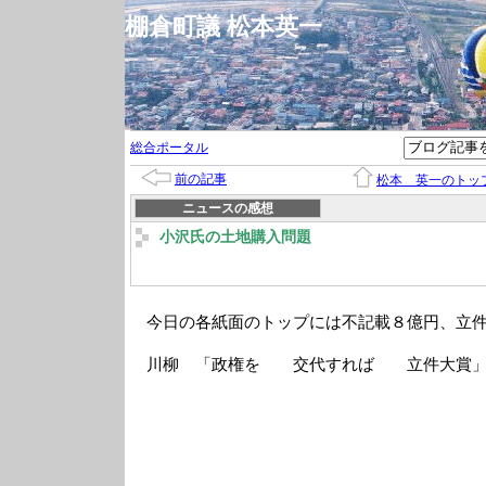
棚倉町議 松本英一
総合ポータル
前の記事
松本 英一のトッ
ニュースの感想
小沢氏の土地購入問題
今日の各紙面のトップには不記載８億円、立
川柳 「政権を 交代すれば 立件大賞