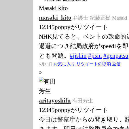
masaki_kito
弁護士 紀藤正樹 Masaki k
12345poppyがリツイート
NHK見てると、ベントの致命的
退避につき結局政府がspeedi
とも問題。
#
jishin
#
jisin
#
genpatsu
お気に入り
リツイートの取消
返信
6月13日
»
aritayoshifu
有田芳生
12345poppyがリツイート
今日は警察庁からの聞き取り、
きます。明日は法務委員会で参