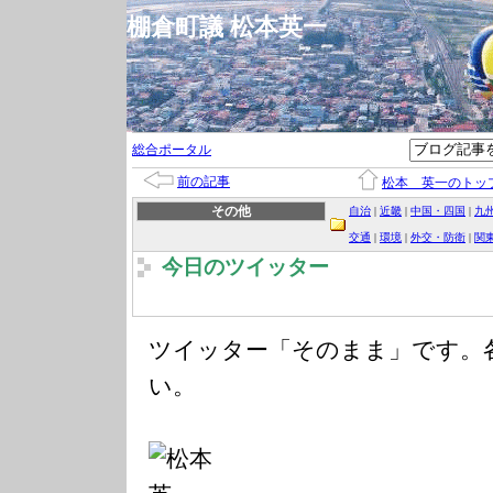
棚倉町議 松本英一
総合ポータル
前の記事
松本 英一のトッ
その他
自治
|
近畿
|
中国・四国
|
九
交通
|
環境
|
外交・防衛
|
関
今日のツイッター
ツイッター「そのまま」です。
い。