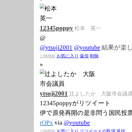
12345poppy
松本 英一
@
@
ytsuji2001
@
youtube
結果が楽
お気に入り
返信
削除
22時間前
»
ytsuji2001
辻よしたか 大阪市会議
12345poppyがリツイート
伊で原発再開の是非問う国民投
rOPx
via
@
youtube
お気に入り
リツイートの取消
返信
22時間前