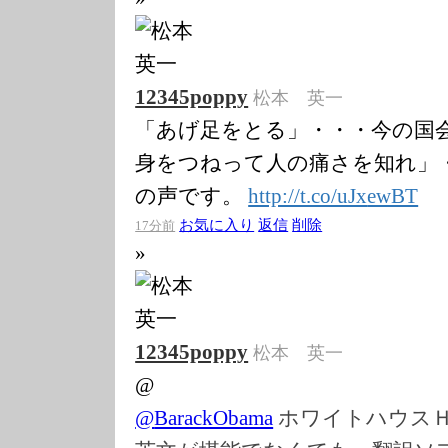
12345poppy
松本 英一
「あげ足をとる」・・・今の国
身をつねって人の痛さを知れ」
の声です。
http://t.co/uJx
ewBT
お気に入り
返信
削除
17分前
»
12345poppy
松本 英一
@
@
BarackObama
ホワイトハウス