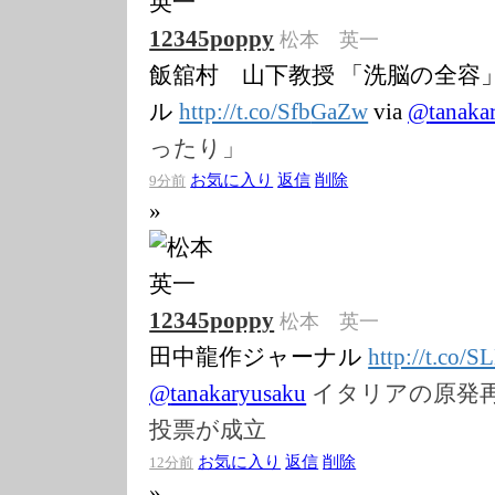
12345poppy
松本 英一
飯舘村 山下教授 「洗脳の全容」
ル
http://t.co/Sfb
GaZw
via
@
tanaka
ったり」
お気に入り
返信
削除
9分前
»
12345poppy
松本 英一
田中龍作ジャーナル
http://t.co/
@
tanakaryusaku
イタリアの原発
投票が成立
お気に入り
返信
削除
12分前
»