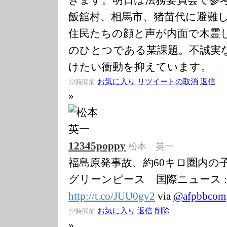
飯舘村、相馬市、猪苗代に避難
住民たちの顔と声が内面で木霊
のひとつである某課題。不誠実
けたい衝動を抑えています。
お気に入り
リツイートの取消
返信
22時間前
»
12345poppy
松本 英一
福島原発事故、約60キロ圏内の
グリーンピース 国際ニュース : AF
http://t.co/JUU
0gv2
via
@
afpbbcom
お気に入り
返信
削除
22時間前
»