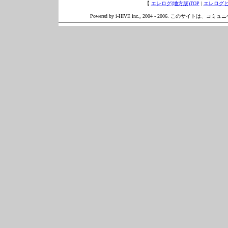
【
エレログ(地方版)TOP
|
エレログ
Powered by i-HIVE inc., 2004 - 2006. このサイトは