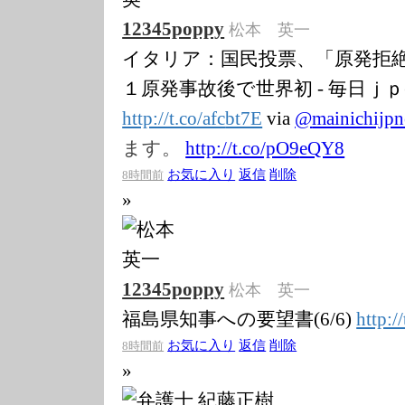
12345poppy
松本 英一
イタリア：国民投票、「原発拒
１原発事故後で世界初 - 毎日ｊｐ
http://t.co/afc
bt7E
via
@
mainichijp
ます。
http://t.co/pO9
eQY8
お気に入り
返信
削除
8時間前
»
12345poppy
松本 英一
福島県知事への要望書(6/6)
http:/
お気に入り
返信
削除
8時間前
»