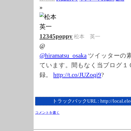
»
12345poppy
松本 英一
@
@
hiramatsu_osak
a
ツイッターの
ています。間もなく当ブログ１
録。
http://t.co/JUZ
oqi9
?
トラックバックURL :
http://local.el
コメントを書く