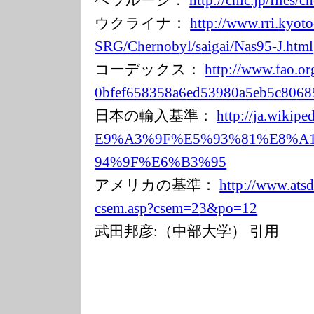
ベラルーシ：
http://cnic.jp/
files/
ウクライナ：
http://www.rri.
kyoto
SRG/Chernobyl/s
aigai/Nas95-J.h
tml
コーデックス：
http://www.fao.
or
0bfef658358a6
ed53980a5eb5c80
68
日本の輸入基準：
http://ja.wikip
e
E9%A3%9F%E5%93%
81%E8%A
94%9F%E6%B3%95
アメリカの基準：
http://www.ats
csem.asp?csem=2
3&po=12
武田邦彦:（中部大学） 引用