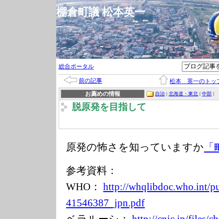
棚倉町議 松本英一
総合ポータル
前の記事
松本 英一のトッ
お薦めの情報
自治
|
北海道・東北
|
中部
|
脱原発を目指して
原発の怖さを知っていますか
「
参考資料：
WHO：
http://whqlibdo
c.who.int/p
41546387_jpn.pd
f