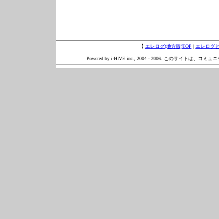
【
エレログ(地方版)TOP
|
エレログ
Powered by i-HIVE inc., 2004 - 2006. このサイトは