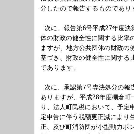
分したので報告するものであり
次に、報告第
6
号平成
27
年度決
体の財政の健全性に関する比率
ますが、地方公共団体の財政の
基づき、財政の健全性に関する
であります。
次に、承認第
7
号専決処分の報
ありますが、平成
28
年度棚倉町
り、法人町民税において、予定
定申告に伴う税額更正減により
正、及び町消防団が小型動力ポ