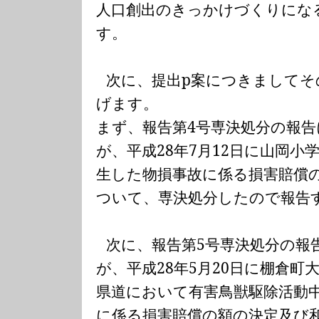
人口創出のきっかけづくりにな
す。
次に、提出
p
案につきましてそ
げます。
まず、報告第
4
号専決処分の報告
が、平成
28
年
7
月
12
日に山岡小
生した物損事故に係る損害賠償
ついて、専決処分したので報告
次に、報告第
5
号専決処分の報
が、平成
28
年
5
月
20
日に棚倉町
県道において有害鳥獣駆除活動
に係る損害賠償の額の決定及び