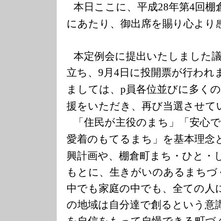
本日ここに、平成
年第
回棚
28
4
にあたり、御出席を賜り心より
本定例会に提出いたしました
立ち、
月
日に投開票が行われ
9
4
ましては、
員各位並びに多く
p
援をいただき、再び当選させて
「住民が主役のまち」「安心
愛着のもてるまち」を基本理念
興計画や、棚倉町まち・ひと・
もとに、生きがいのあるまちづ
中でも家庭の中でも、全ての人
の地域は自分達で創るという意
を自信をもって自慢できる町づ