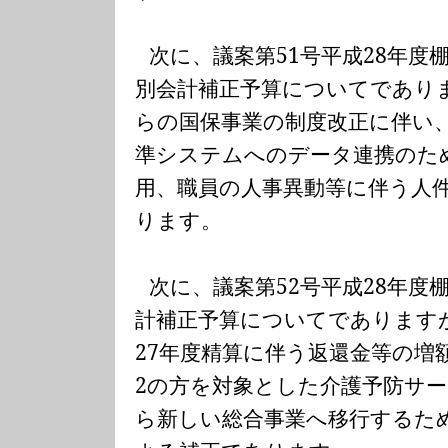
次に、議案第
51
号平成
28
年度
別会計補正予算についてであり
らの国保事業の制度改正に伴い
準システムへのデータ連携のた
用、職員の人事異動等に伴う人
ります。
次に、議案第
52
号平成
28
年度
計補正予算についてであります
27
年度精算に伴う返還金等の増
2
の方を対象とした介護予防サー
ら新しい総合事業へ移行するた