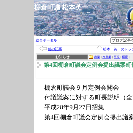
棚倉町議 松本英一
総合ポータル
前の記事
松本 英一のトッ
お知らせ
農業
|
水産業
|
医療
|
環境
|
第4回棚倉町議会定例会提出議案町
棚倉町議会９月定例会開会
付議議案に対する町長説明（全
平成
年
月
日招集
28
9
27
第
回棚倉町議会定例会提出議
4