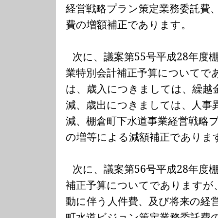
経営戦略プラン策定業務委託費
費の増額補正であります。
次に、議案第
55
号平成
28
年度
業特別会計補正予算についてで
は、歳入につきましては、繰越
減、歳出につきましては、人事
減、棚倉町下水道事業経営戦略
の増等による減額補正でありま
次に、議案第
56
号平成
28
年度
補正予算についてでありますが
動に伴う人件費、及び将来の経
町水道ビジョン策定業務委託費