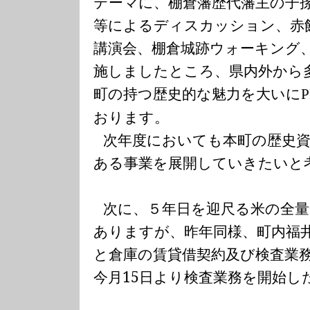
テーマに、棚倉藩歴代藩主の子
等によるディスカッション、赤
講演会、棚倉城跡ウォーキング
施しましたところ、県内外から
町の持つ歴史的な魅力を大いに
おります。
次年度においても本町の歴史
ある事業を展開していきたいと
次に、５年日を迎尺る米の全
ありますが、昨年同様、町内福
と倉庫の賃貸借契約及び検査業
今月
15
日より検査業務を開始し