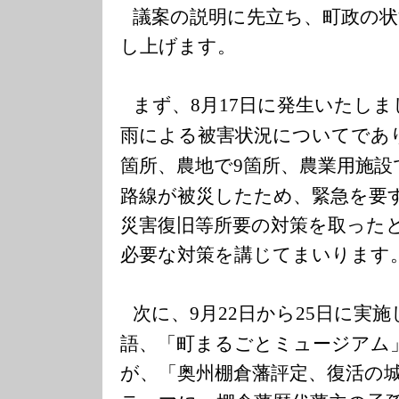
議案の説明に先立ち、町政の
し上げます。
まず、
月
日に発生いたしま
8
17
雨による被害状況についてであ
箇所、農地で
箇所、農業用施設
9
路線が被災したため、緊急を要
災害復旧等所要の対策を取った
必要な対策を講じてまいります
次に、
月
日から
日に実施
9
22
25
語、「町まるごとミュージアム
が、「奥州棚倉藩評定、復活の