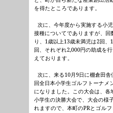
を得たところであります。
次に、今年度から実施する小
接種についてでありますが、回
り、
1
歳以上
13
歳未満児は
2
回、
回、それぞれ
2,000
円の助成を
えております。
次に、来る
10
月
9
日に棚倉田舎
回全日本小学生ゴルフトーナメ
になりました。この大会は、各
小学生の決勝大会で、大会の様
れますので、本町の
PR
とゴルフ