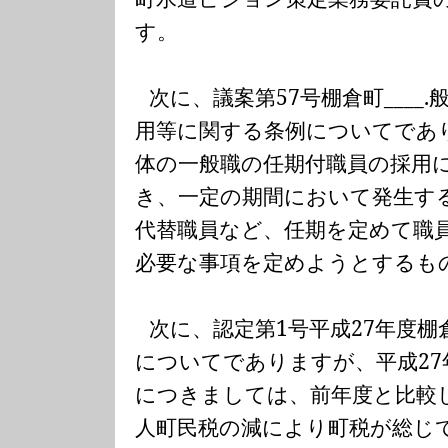
す。
次に、議案第
57
号棚倉町
____.
用等に関する条例についてであ
体の一般職の任期付職員の採用
き、一定の期間において発生す
代替職員など、任期を定めて職
必要な事項を定めようとするも
次に、認定第
1
号平成
27
年度棚
についてでありますが、平成
27
につきましては、前年度と比較
人町民税の減により町税が総じ