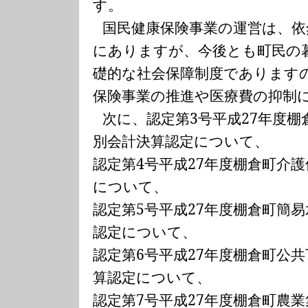
す。
国民健康保険事業の運営は、依
にありますが、今後とも町民の
礎的な社会保障制度であります
保険事業の推進や医療費の抑制
次に、認定第
3
号平成
27
年度棚
別会計決算認定について、
認定第
4
号平成
27
年度棚倉町介護
について、
認定第
5
号平成
27
年度棚倉町簡易
認定について、
認定第
6
号平成
27
年度棚倉町公共
算認定について、
認定第
7
号平成
27
年度棚倉町農業