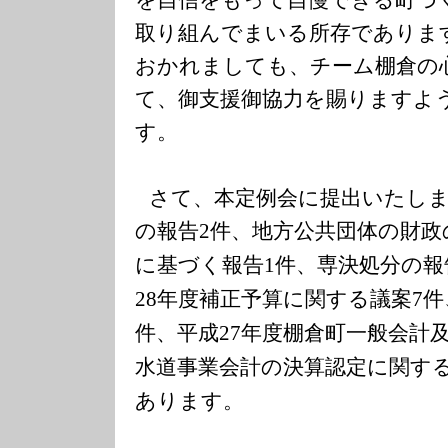
取り組んでまいる所存でありま
おかれましても、チーム棚倉の
て、御支援御協力を賜りますよ
す。
さて、本定例会に提出いたし
の報告
件、地方公共団体の財政
2
に基づく報告
件、専決処分の報
1
年度補正予算に関する議案
件
28
7
件、平成
年度棚倉町一般会計
27
水道事業会計の決算認定に関す
あります。