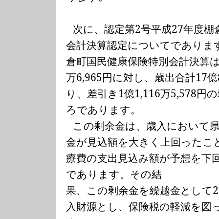
次に、認定第
2
号平成
27
年度棚
会計決算認定についてでありま
倉町国民健康保険特別会計決算
万
6,965
円に対し、歳出合計
17
億
り、差引き
1
億
1,116
万
5,578
円の
ろであります。
この剰余金は、歳入において
金が見込額を大きく上回ったこ
療費の支出見込み額が予想を下
であります。その結
果、この剰余金を繰越金として
2
入財源とし、保険税の軽減を図