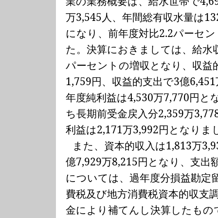
業の業務概要は、給水世帯で
4,6
万
3,545
人、年間総有収水量は
13
になり、前年度対比
2.2
パーセン
た。決算におきましては、給水
パーセントの増収となり、収益
1,759
円、収益的支出で
3
億
6,451
年度純利益は
4,530
万
7,770
円と
ち長期前受金戻入分
2,359
万
3,77
利益は
2,171
万
3,992
円となりま
また、資本的収入は
1,813
万
3,9
億
7,929
万
8,215
円となり、支出
については、過年度分損益勘定
費税及び地方消費税資本的収支
金により補てんし決算したもの