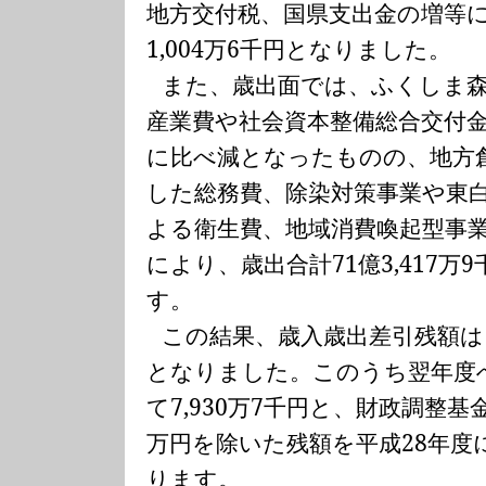
地方交付税、国県支出金の増等
1,004
万
6
千円となりました。
また、歳出面では、ふくしま
産業費や社会資本整備総合交付
に比べ減となったものの、地方
した総務費、除染対策事業や東
よる衛生費、地域消費喚起型事
により、歳出合計
71
億
3,417
万
9
す。
この結果、歳入歳出差引残額は
となりました。このうち翌年度
て
7,930
万
7
千円と、財政調整基
万円を除いた残額を平成
28
年度
ります。