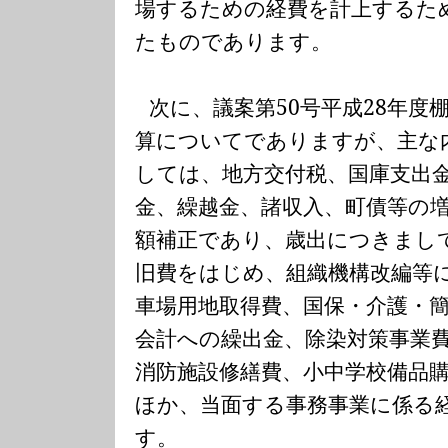
場するための経費を計上するた
たものであります。
次に、議案第
50
号平成
28
年度
算についてでありますが、主な
しては、地方交付税、国庫支出
金、繰越金、諸収入、町債等の
額補正であり、歳出につきまし
旧費をはじめ、組織機構改編等
車場用地取得費、国保・介護・
会計への繰出金、除染対策事業
消防施設修繕費、小中学校備品
ほか、当面する事務事業に係る
す。