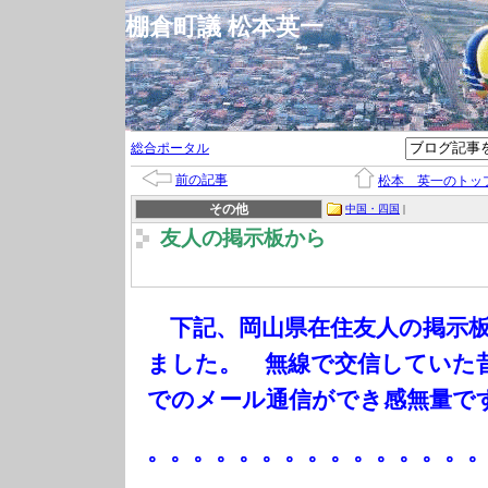
棚倉町議 松本英一
総合ポータル
前の記事
松本 英一のトッ
その他
中国・四国
|
友人の掲示板から
下記、岡山県在住友人の掲示板
ました。 無線で交信していた
でのメール通信ができ感無量で
。。。。。。。。。。。。。。