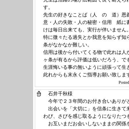
す。
先生の好きなことば（人 の 道）恩
意・人の失敗・人の秘密・信用 紙に
けは毎日出来ても、実行が伴いません
特に微々たる過失とか我意を知らず知
条がなかなか難しい。
信用は後から付いてくる物で此れは人
ヶ条が有るから評価は低いだろう、で
生涯悔いる事の無いように頑張って生
此れからも末永くご指導お願い致しま
Poste
石井千秋様
今年で２３年間のお付き合いありが
出会いを「大切に」を信条に生きて
わび、さびを感じ取るようになりたつ
お互いまだお会いしないままの関係