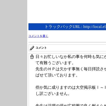
トラックバックURL :
http://local.e
コメントを書く
コメント
日々お忙しいなか私の事を何時も気に
て有難うございます。
先生のＨＰは欠かす事無く毎日拝読さ
ばせて頂いております。
些か気に成りますのは大空掲示板Ⅰ～
し訳ございません。
先生は活躍の場が広範囲で良く耐えら