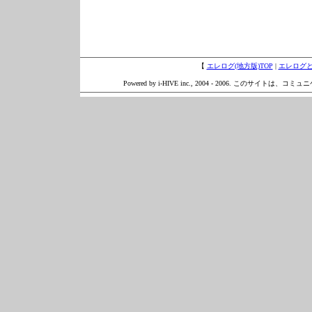
【
エレログ(地方版)TOP
|
エレログ
Powered by i-HIVE inc., 2004 - 2006. このサイトは