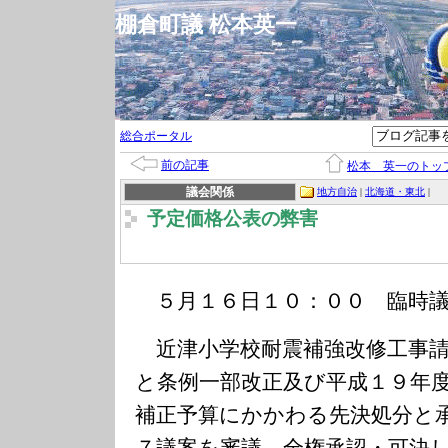
棚倉町議 松本英一
総合ポータル
前の記事
松本 英一のトッ
議会関係
地方自治
|
北海道・東北
|
予定価格公表の弊害
５月１６日１０：００ 臨時議
近津小学校耐震補強改修工事請
と条例一部改正及び平成１９年
補正予算にかかわる先決処分と