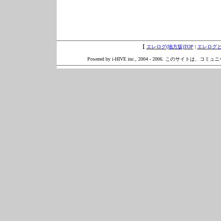
【
エレログ(地方版)TOP
|
エレログ
Powered by i-HIVE inc., 2004 - 2006. このサイトは