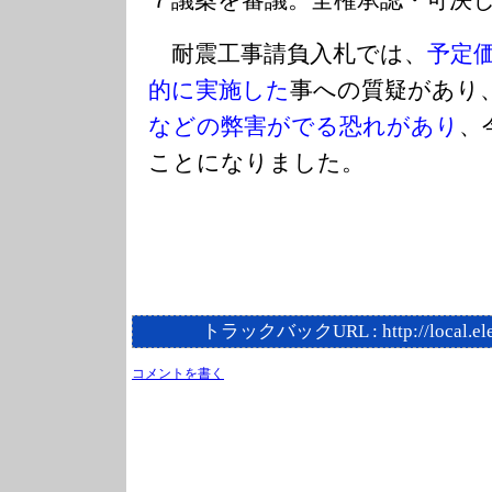
７議案を審議。全権承認・可決
耐震工事請負入札では、
予定
的に実施した
事への質疑があり
などの弊害がでる恐れがあり
、
ことになりました。
トラックバックURL :
http://local.e
コメントを書く