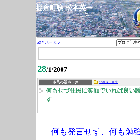
棚倉町議 松本英一
総合ポータル
28
/1/2007
市民の視点・声
北海道・東北
|
何もせづ住民に笑顔でいれば良い
す
何も発言せず、何も勉