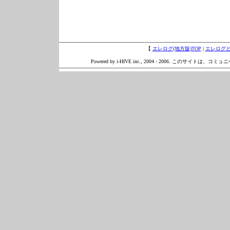
【
エレログ(地方版)TOP
|
エレログ
Powered by i-HIVE inc., 2004 - 2006. このサイトは