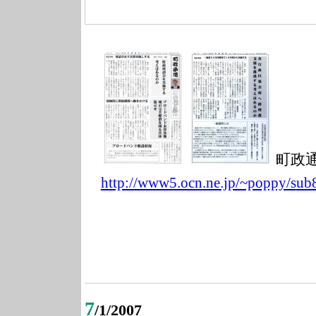
町政
http://www5.ocn
.ne.jp/~poppy/s
ub
7
/1/2007