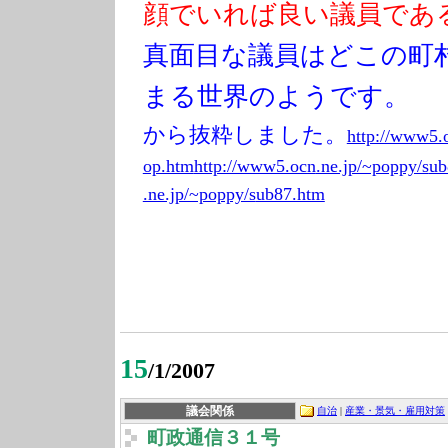
顔でいれば良い議員であ
真面目な議員はどこの町
まる世界のようです。
から抜粋しました。
http://www5.
op.htm
http://www5.ocn
.ne.jp/~poppy/s
ub
.ne.jp/~poppy/s
ub87.htm
15
/1/2007
議会関係
自治
|
産業・景気・雇用対策
町政通信３１号