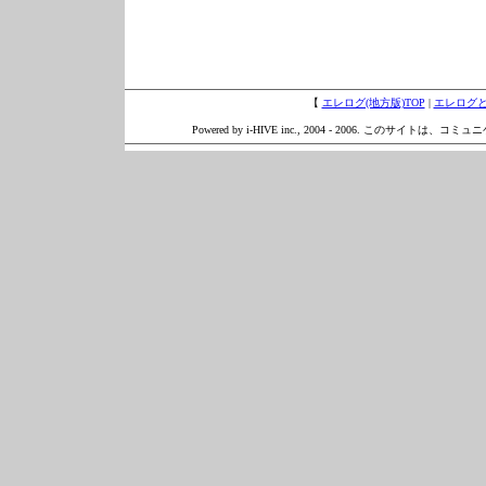
【
エレログ(地方版)TOP
|
エレログ
Powered by i-HIVE inc., 2004 - 2006. このサイトは