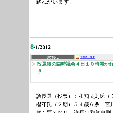
解ねがいます。
8
/1/2012
お知らせ
北海道・東北
|
改選後の臨時議会４日１０時開か
き
議長選（投票）：和知良則氏（
椙守氏（２期）５４歳６票 宮
歳１票となり、議長は和知良則