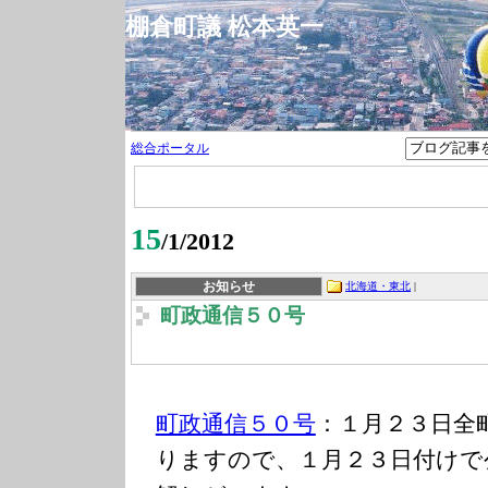
棚倉町議 松本英一
総合ポータル
15
/1/2012
お知らせ
北海道・東北
|
町政通信５０号
町政通信５０号
：１月２３日全
りますので、１月２３日付けで