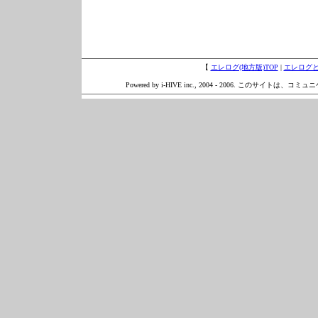
【
エレログ(地方版)TOP
|
エレログ
Powered by i-HIVE inc., 2004 - 2006. このサイトは