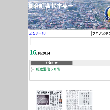
棚倉町議 松本英一
総合ポータル
16
/10/2014
お知らせ
町政通信５６号