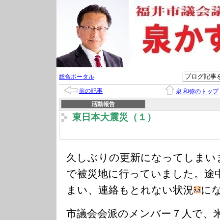
総合ポータル
前の記事
泉 和弥のトップ
活動報告
東日本大震災（１）
久しぶりの更新になってしまいま
で被災地に行っていました。途
まい、連絡もとれない状況
に
市議会会派のメンバー７人で、