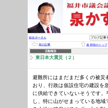
総合ポータル
前の記事
泉 和弥のトップ
活動報告
東日本大震災（２）
避難所にはまだまだ多くの被災
おり、行政は仮設住宅の建設を
に供給できていないそうです。
し、特に山がせまっている地域