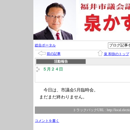
総合ポータル
前の記事
泉 和弥のトップ
活動報告
５月２４日
今日は、市議会5月臨時会。
まだまだ終わりません。
トラックバックURL :
http://local.elect
コメントを書く